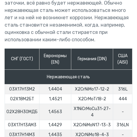
заточки, всё равно будет нержавеющей. Обычно
нержавеющая сталь может использоваться много
лет и на ней не возникнет коррозии. Нержавеющая
сталь стано­вится незаменимой, когда, например,
оцинковка с обычной стали стира­ется при
использовании каким-либо способом.
Евронормы
США
СНГ (ГОСТ)
Германия (DIN)
(EN)
(AISI)
Нержавеющая сталь
03Х17Н13М2
1,4404
X2CrNiMo17-12-2
316L
02Х18М2БТ
1,4521
X2CrMoTi18-2
444
X1NiCrMoCu31-27-
02Х28Н30МДБ
1,4563
-
4
03Х17Н13АМ3
1,4429
X2CrNiMoN17-13-3
316LN
03Х17Н14М3
1,4435
X2CrNiMo18-4-3
-