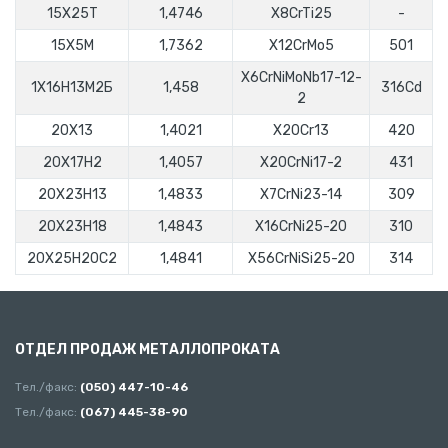
15Х25Т
1,4746
Х8CrTi25
-
15Х5М
1,7362
Х12СrMo5
501
Х6CrNiMoNb17-12-
1X16H13M2Б
1,458
316Cd
2
20X13
1,4021
Х20Cr13
420
20Х17Н2
1,4057
X20CrNi17-2
431
20Х23Н13
1,4833
X7CrNi23-14
309
20Х23Н18
1,4843
X16CrNi25-20
310
20Х25Н20С2
1,4841
X56CrNiSi25-20
314
ОТДЕЛ ПРОДАЖ МЕТАЛЛОПРОКАТА
Тел./факс:
(050) 447-10-46
Тел./факс:
(067) 445-38-90