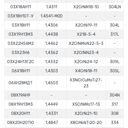
03Х18АН11
1,4311
X2CrNiN18-10
304LN
03Х18Н10Т-У
1.4541-MOD
-
-
03Х18Н11
1,4306
X2CrNi19-11
304L
03Х19Н13М3
1,4438
X218-5-4
317L
03Х22Н5АМ2
1,4462
X2CrNiMoN22-5-3
-
03Х23Н6
1,4362
X2CrNiN23-4
-
03Х24Н13Г2С
1,4332
Х2CrNi24-12
309L
06Х18Н11
1,4303
X4CrNi18-11
305L
X3NiCrCuMoTi27-
06ХН28МДТ
1,4503
-
23
08X19AH9
-
-
304N
08X19H13M3
1,4449
X5CrNiMo17-13
317
08X20H11
1,4331
X2CrNi21-10
308
08X20H20TЮ
1,4847
X8СrNiAlTi20-20
334