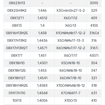
08X23H13
-
-
309S
08X25H4M2
1,446
X3CrnImOn27-5-2
329
08Х12Т1
1,4512
X6CrTi12
409
08Х13
1,4
Х6Cr13
410S
08Х16Н13М2Б
1,458
X1CrNiMoNb17-12-2
316Сd
08Х17Н13М2
1,4436
X5CrNiMo17-13-3
316
08Х17Н13М2Т
1,4571
Х6CrNiMoTi17-12-2
316Ti
08Х17Т
1,451
Х6СrTi17
430Ti
08Х18Н10
1,4301
X5CrNi18-10
304
08Х18Н12Б
1,455
X6CrNiNb18-10
347
08Х18Н12Т
1,4541
Х6CrNiTi18-10
321
08Х18Н14М2Б
1,4583
Х10CrNiMoNb18-12
318
09X17H7Ю
1,4568
X7CrNiAl17-7
631
10X13
1,4006
X10Cr13
410