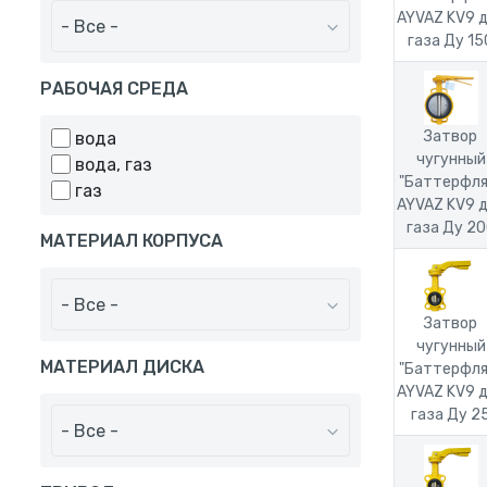
AYVAZ KV9 
- Все -
газа Ду 15
РАБОЧАЯ СРЕДА
Затвор
вода
чугунный
вода, газ
"Баттерфля
газ
AYVAZ KV9 
газа Ду 2
МАТЕРИАЛ КОРПУСА
- Все -
Затвор
чугунный
МАТЕРИАЛ ДИСКА
"Баттерфля
AYVAZ KV9 
газа Ду 2
- Все -