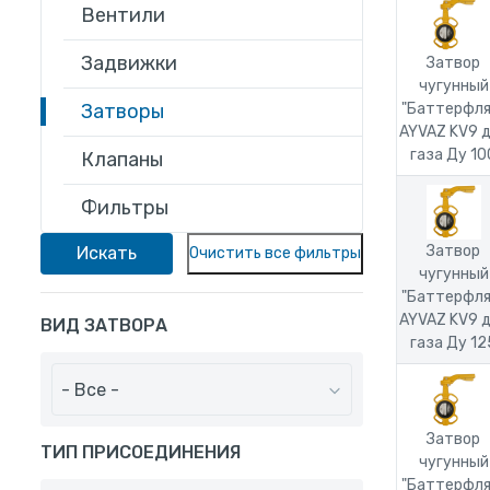
Вентили
Задвижки
Затвор
чугунный
Затворы
"Баттерфля
AYVAZ KV9 
газа Ду 10
Клапаны
Фильтры
Затвор
чугунный
"Баттерфля
AYVAZ KV9 
ВИД ЗАТВОРА
газа Ду 12
- Все -
Затвор
ТИП ПРИСОЕДИНЕНИЯ
чугунный
"Баттерфля