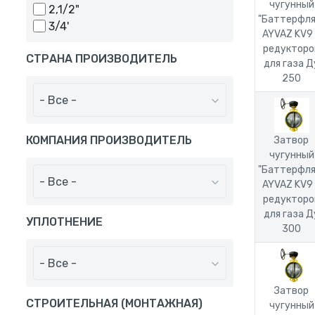
чугунный
2,1/2"
"Баттерфля
3/4'
AYVAZ KV9
редукторо
СТРАНА ПРОИЗВОДИТЕЛЬ
для газа Д
250
- Все -
КОМПАНИЯ ПРОИЗВОДИТЕЛЬ
Затвор
чугунный
"Баттерфля
- Все -
AYVAZ KV9
редукторо
для газа Д
УПЛОТНЕНИЕ
300
- Все -
Затвор
СТРОИТЕЛЬНАЯ (МОНТАЖНАЯ)
чугунный