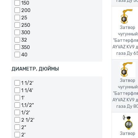
газа Ду 5
150
200
25
250
Затвор
300
чугунный
32
"Баттерфля
350
AYVAZ KV9 
газа Ду 6
40
400
ДИАМЕТР, ДЮЙМЫ
50
65
Затвор
1 1/2'
80
чугунный
1 1/4'
"Баттерфля
1'
AYVAZ KV9 
1,1/2"
газа Ду 8
1/2'
2 1/2'
2"
Затвор
2'