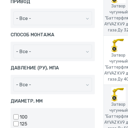
ПРИВОД
Затвор
чугунный
- Все -
"Баттерфля
AYVAZ KV9 
газа Ду 3
СПОСОБ МОНТАЖА
- Все -
Затвор
чугунный
"Баттерфля
ДАВЛЕНИЕ (РУ), МПА
AYVAZ KV9 
газа Ду 4
- Все -
ДИАМЕТР, ММ
Затвор
чугунный
"Баттерфля
100
AYVAZ KV9 
125