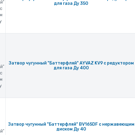
й"
для газа Ду 350
 с
м
у
Затвор чугунный "Баттерфляй" AYVAZ KV9 с редуктором
й"
для газа Ду 400
 с
м
у
Затвор чугунный "Баттерфляй" BV16SDF с нержавеющим
диском Ду 40
й"