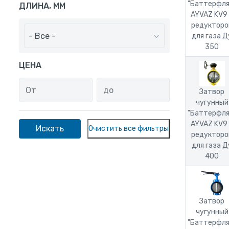
"Баттерфля
ДЛИНА, ММ
AYVAZ KV9
редукторо
- Все -
для газа Д
350
ЦЕНА
Затвор
чугунный
"Баттерфля
AYVAZ KV9
редукторо
для газа Д
400
Затвор
чугунный
"Баттерфля