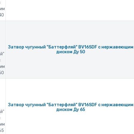
с
им
40
Затвор чугунный "Баттерфляй" BV16SDF с нержавеющим
диском Ду 50
й"
с
им
50
Затвор чугунный "Баттерфляй" BV16SDF с нержавеющим
диском Ду 65
й"
с
им
65