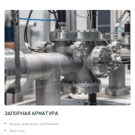
Проволока алюминиевая
Шина электротехническая
Алюминиевая плита
Z профиль алюминиевый
Т профиль алюминиевый
Пруток квадратный алюминиевый
Полоса алюминиевая
Пруток шестигранный алюминиевый
ЗАПОРНАЯ АРМАТУРА
Краны шаровые, пробковые
Вентили