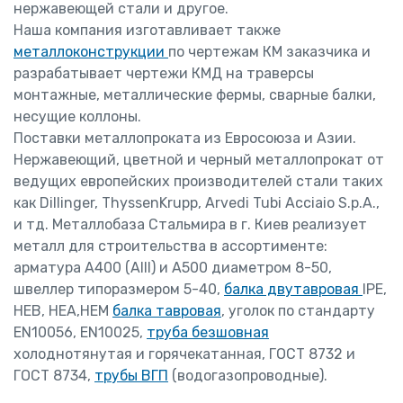
нержавеющей стали и другое.
Наша компания изготавливает также
металлоконструкции
по чертежам КМ заказчика и
разрабатывает чертежи КМД на траверсы
монтажные, металлические фермы, сварные балки,
несущие коллоны.
Поставки металлопроката из Евросоюза и Азии.
Нержавеющий, цветной и черный металлопрокат от
ведущих европейских производителей стали таких
как Dillinger, ThyssenKrupp, Arvedi Tubi Acciaio S.p.A.,
и тд. Металлобаза Стальмира в г. Киев реализует
металл для строительства в ассортименте:
арматура А400 (АIII) и А500 диаметром 8-50,
швеллер типоразмером 5-40,
балка двутавровая
IPE,
HEB, HEA,HEM
балка тавровая
, уголок по стандарту
EN10056, EN10025,
труба безшовная
холоднотянутая и горячекатанная, ГОСТ 8732 и
ГОСТ 8734,
трубы ВГП
(водогазопроводные).