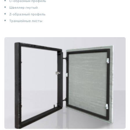
С-образный профиль
Швеллер гнутый
Z-образный профиль
Траншейные листы