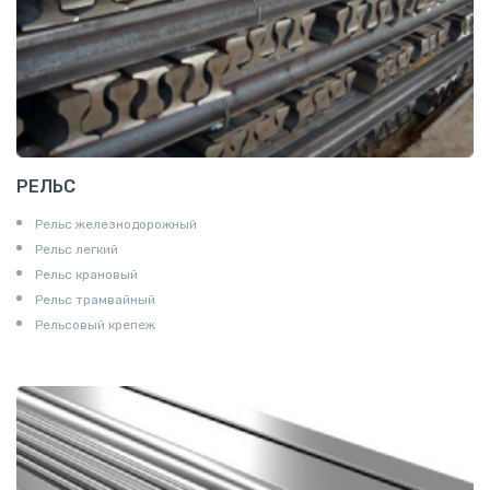
РЕЛЬС
Рельс железнодорожный
Рельс легкий
Рельс крановый
Рельс трамвайный
Рельсовый крепеж