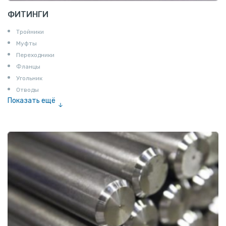
ФИТИНГИ
Тройники
Муфты
Переходники
Фланцы
Угольник
Отводы
Показать ещё
Заглушки
Ниппели
Соединение «американка»
Штуцеры
Сгоны
Удлинители для труб
Крестовины
Контргайки