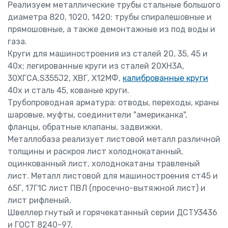
Реализуем металлические трубы стальные большого
диаметра 820, 1020, 1420; трубы спиралешовные и
прямошовные, а также демонтажные из под воды и
газа.
Круги для машиностроения из сталей 20, 35, 45 и
40х; легированные круги из сталей 20ХН3А,
30ХГСА,S355J2, ХВГ, Х12МФ,
калиброванные круги
40х и сталь 45, кованые круги.
Трубопроводная арматура: отводы, переходы, краны
шаровые, муфты, соединители "американка",
фланцы, обратные клапаны, задвижки.
Металлобаза реализует листовой металл различной
толщины и раскроя лист холоднокатанный,
оцинкованный лист, холоднокатаны травленый
лист. Металл листовой для машиностроения ст45 и
65Г, 17Г1С лист ПВЛ (просечно-вытяжной лист) и
лист рифленый.
Швеллер гнутый и горячекатанный серии ДСТУ3436
и ГОСТ 8240-97.