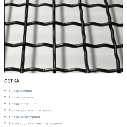
СЕТКА
Сетка рабица
Сетка сварная
Сетка кладочная
Сетка просечно вытяжная
Сетка арматурная
Сетка крученая шестиугольная