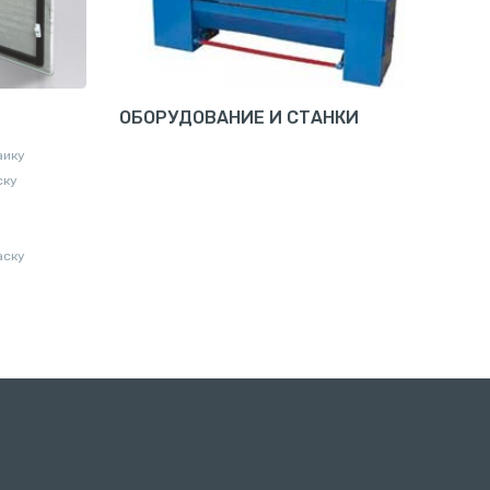
ОБОРУДОВАНИЕ И СТАНКИ
аику
ску
аску