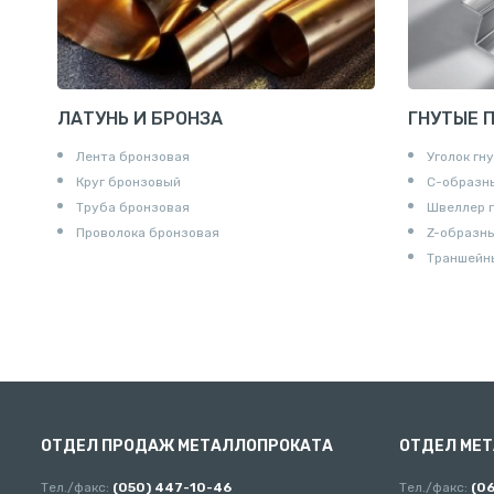
ЛАТУНЬ И БРОНЗА
ГНУТЫЕ 
Лента бронзовая
Уголок гн
Круг бронзовый
С-образн
Труба бронзовая
Швеллер 
Проволока бронзовая
Z-образн
Траншейн
ОТДЕЛ ПРОДАЖ МЕТАЛЛОПРОКАТА
ОТДЕЛ МЕ
Тел./факс:
(050) 447-10-46
Тел./факс:
(0