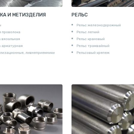
КА И МЕТИЗДЕЛИЯ
РЕЛЬС
ы
Рельс железнодорожный
 проволока
Рельс легкий
 вязальная
Рельс крановый
а арматурная
Рельс трамвайный
лизационные, ливнеприемники
Рельсовый крепеж