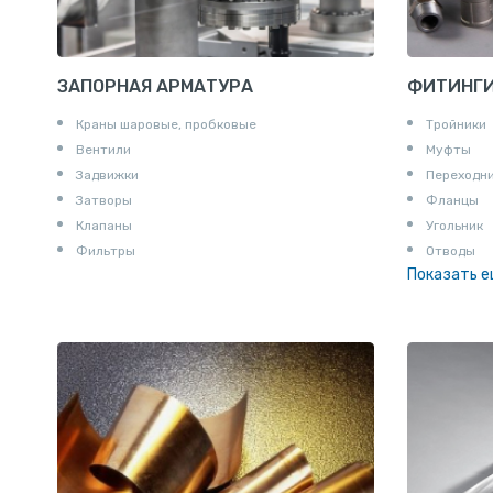
ЗАПОРНАЯ АРМАТУРА
ФИТИНГ
Краны шаровые, пробковые
Тройники
Вентили
Муфты
Задвижки
Переходн
Затворы
Фланцы
Клапаны
Угольник
Фильтры
Отводы
Показать 
Заглушки
Ниппели
Соединени
Штуцеры
Сгоны
Удлинител
Крестови
Контргайк