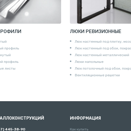
ПРОФИЛИ
ЛЮКИ РЕВИЗИОННЫЕ
утый
Люк настенный под плитку, моз
ый профиль
Люк настенный под обои, покра
гнутый
Люк настенный металлический
ый профиль
Люки напольные
ые листы
Люк потолочный под обои, покр
Вентиляционные решетки
ТАЛЛОКОНСТРУКЦИЙ
ИНФОРМАЦИЯ
67) 445-38-90
Как купить