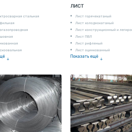
ЛИСТ
ктросварная стальная
Лист горячекатаный
офильная
Лист холоднокатаный
огазопроводная
Лист конструкционный и легир
сшовная
Лист ПВЛ
нкованная
Лист рифленый
скоовальная
Лист оцинкованный
ещё
Показать ещё
алированная
Рулон
Профнастил и металлочерепица