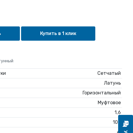
Купить в 1 клик
тунный
тки
Сетчатый
Латунь
Горизонтальный
Муфтовое
1,6
100
4'