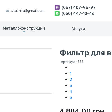
(067) 407-96-97
(050) 447-10-46
Металлоконструкции
Услуги
Фильтр для 
Артикул : 777
1
2
3
4
5
4 884.00 грн