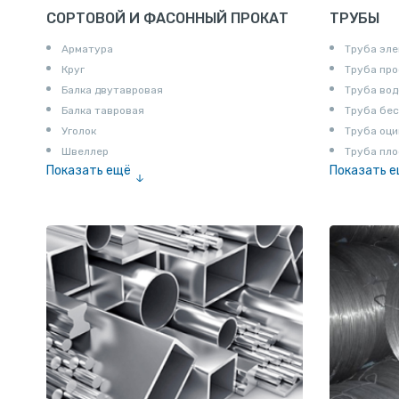
СОРТОВОЙ И ФАСОННЫЙ ПРОКАТ
ТРУБЫ
Арматура
Труба эле
Круг
Труба пр
Балка двутавровая
Труба вод
Балка тавровая
Труба бе
Уголок
Труба оци
Швеллер
Труба пло
Показать ещё
Показать 
Полоса
Труба эм
Квадрат
Катанка
Шестигранник
Полособульб
Полукруг
Шпунт Ларсена