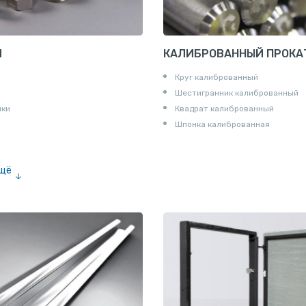
И
КАЛИБРОВАННЫЙ ПРОКА
Круг калиброванный
Шестигранник калиброванный
ики
Квадрат калиброванный
Шпонка калиброванная
ещё
е «американка»
и для труб
ны
и