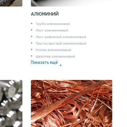
АЛЮМИНИЙ
Труба алюминиевая
Лист алюминиевый
Лист рифленый алюминиевый
Пруток круглый алюминиевый
Уголок алюминиевый
Швеллер алюминиевый
Показать ещё
Лента алюминиевая
Проволока алюминиевая
Шина электротехническая
Алюминиевая плита
Z профиль алюминиевый
Т профиль алюминиевый
Пруток квадратный алюминиевый
Полоса алюминиевая
Пруток шестигранный алюминиевый