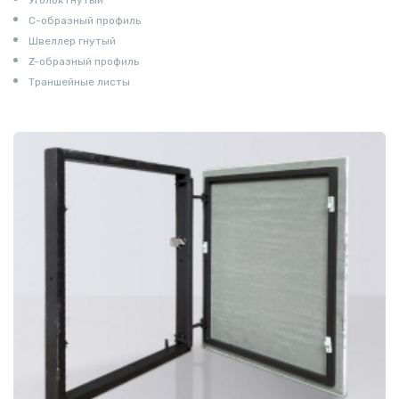
С-образный профиль
Швеллер гнутый
Z-образный профиль
Траншейные листы