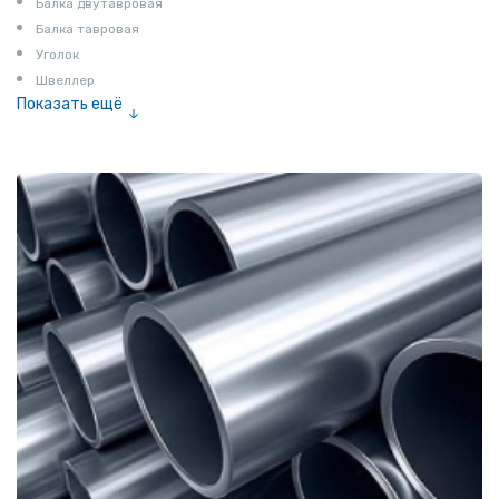
Балка двутавровая
Балка тавровая
Уголок
Швеллер
Показать ещё
Полоса
Квадрат
Катанка
Шестигранник
Полособульб
Полукруг
Шпунт Ларсена