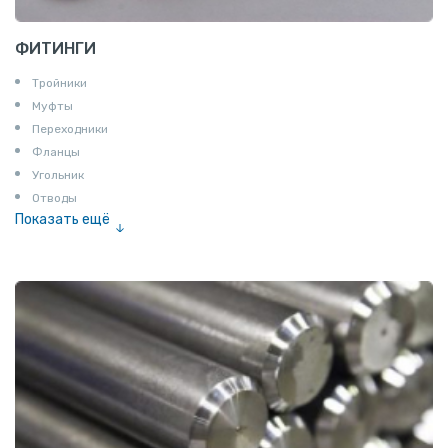
ФИТИНГИ
Тройники
Муфты
Переходники
Фланцы
Угольник
Отводы
Показать ещё
Заглушки
Ниппели
Соединение «американка»
Штуцеры
Сгоны
Удлинители для труб
Крестовины
Контргайки