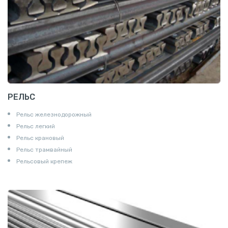
РЕЛЬС
Рельс железнодорожный
Рельс легкий
Рельс крановый
Рельс трамвайный
Рельсовый крепеж