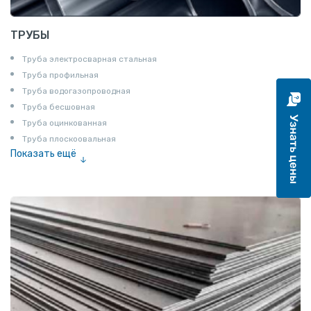
ТРУБЫ
Труба электросварная стальная
Труба профильная
Труба водогазопроводная
Труба бесшовная
Труба оцинкованная
Труба плоскоовальная
Показать ещё
Труба эмалированная