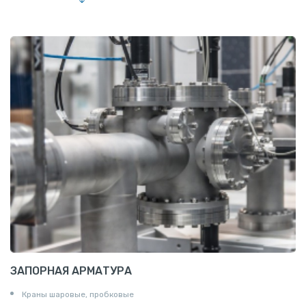
Лента алюминиевая
Проволока алюминиевая
Шина электротехническая
Алюминиевая плита
Z профиль алюминиевый
Т профиль алюминиевый
Пруток квадратный алюминиевый
Полоса алюминиевая
Пруток шестигранный алюминиевый
ЗАПОРНАЯ АРМАТУРА
Краны шаровые, пробковые