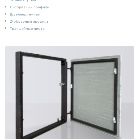
С-образный профиль
Швеллер гнутый
Z-образный профиль
Траншейные листы