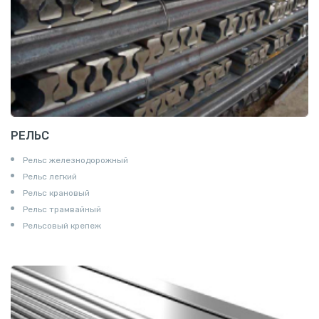
РЕЛЬС
Рельс железнодорожный
Рельс легкий
Рельс крановый
Рельс трамвайный
Рельсовый крепеж