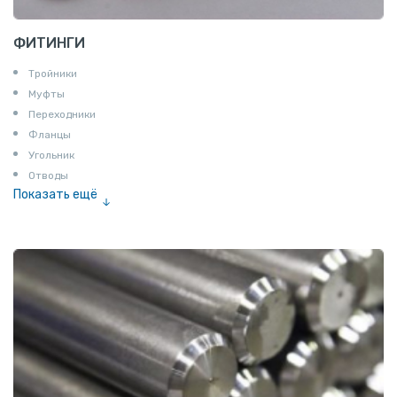
ФИТИНГИ
Тройники
Муфты
Переходники
Фланцы
Угольник
Отводы
Показать ещё
Заглушки
Ниппели
Соединение «американка»
Штуцеры
Сгоны
Удлинители для труб
Крестовины
Контргайки