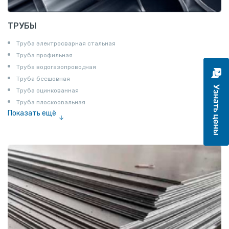
ТРУБЫ
Труба электросварная стальная
Труба профильная
Труба водогазопроводная
Труба бесшовная
Труба оцинкованная
Труба плоскоовальная
Показать ещё
Труба эмалированная