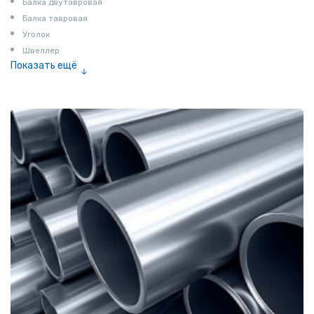
Балка двутавровая
Балка тавровая
Уголок
Швеллер
Показать ещё
Полоса
Квадрат
Катанка
Шестигранник
Полособульб
Полукруг
Шпунт Ларсена