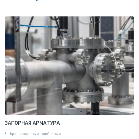
Лента алюминиевая
Проволока алюминиевая
Шина электротехническая
Алюминиевая плита
Z профиль алюминиевый
Т профиль алюминиевый
Пруток квадратный алюминиевый
Полоса алюминиевая
Пруток шестигранный алюминиевый
ЗАПОРНАЯ АРМАТУРА
Краны шаровые, пробковые