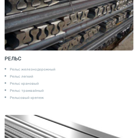
РЕЛЬС
Рельс железнодорожный
Рельс легкий
Рельс крановый
Рельс трамвайный
Рельсовый крепеж