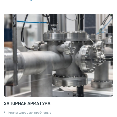
Лента алюминиевая
Проволока алюминиевая
Шина электротехническая
Алюминиевая плита
Z профиль алюминиевый
Т профиль алюминиевый
Пруток квадратный алюминиевый
Полоса алюминиевая
Пруток шестигранный алюминиевый
ЗАПОРНАЯ АРМАТУРА
Краны шаровые, пробковые