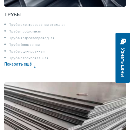
ТРУБЫ
Труба электросварная стальная
Труба профильная
Труба водогазопроводная
Труба бесшовная
Труба оцинкованная
Труба плоскоовальная
Показать ещё
Труба эмалированная