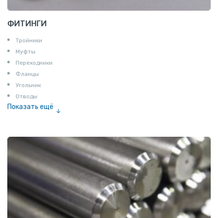
ФИТИНГИ
Тройники
Муфты
Переходники
Фланцы
Угольник
Отводы
Показать ещё
Заглушки
Ниппели
Соединение «американка»
Штуцеры
Сгоны
Удлинители для труб
Крестовины
Контргайки