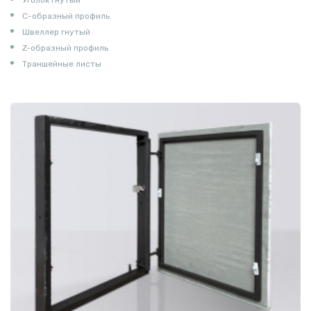
С-образный профиль
Швеллер гнутый
Z-образный профиль
Траншейные листы