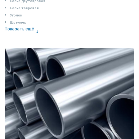
Балка двутавровая
Балка тавровая
Уголок
Швеллер
Показать ещё
Полоса
Квадрат
Катанка
Шестигранник
Полособульб
Полукруг
Шпунт Ларсена