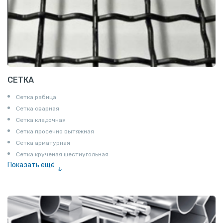
СЕТКА
Сетка рабица
Сетка сварная
Сетка кладочная
Сетка просечно вытяжная
Сетка арматурная
Сетка крученая шестиугольная
Показать ещё
Сетка тканая
Сетка канилированная