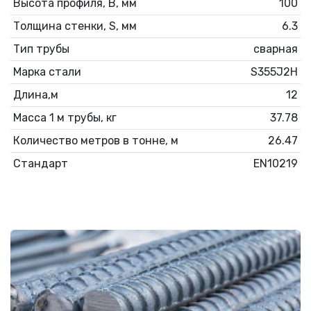
Высота профиля, В, мм
100
Толщина стенки, S, мм
6.3
Тип трубы
сварная
Марка стали
S355J2H
Длина,м
12
Масса 1 м трубы, кг
37.78
Количество метров в тонне, м
26.47
Стандарт
EN10219