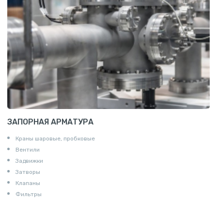
Пруток квадратный алюминиевый
Полоса алюминиевая
Пруток шестигранный алюминиевый
ЗАПОРНАЯ АРМАТУРА
Краны шаровые, пробковые
Вентили
Задвижки
Затворы
Клапаны
Фильтры