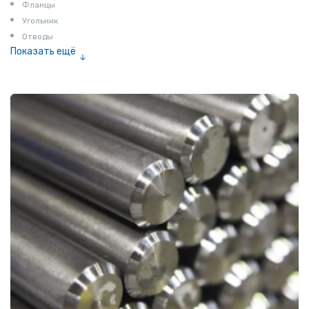
Фланцы
Угольник
Отводы
Показать ещё
Заглушки
Ниппели
Соединение «американка»
Штуцеры
Сгоны
Удлинители для труб
Крестовины
Контргайки