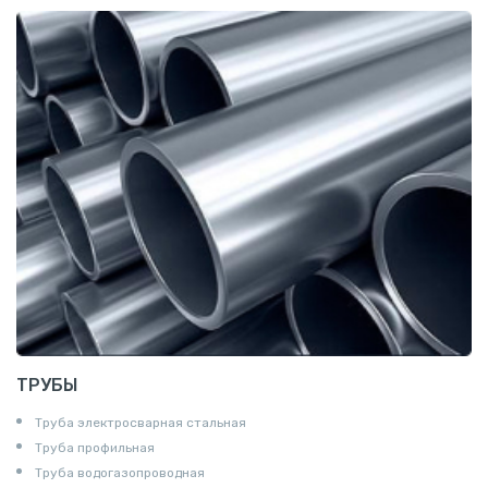
Катанка
Шестигранник
Полособульб
Полукруг
Шпунт Ларсена
ТРУБЫ
Труба электросварная стальная
Труба профильная
Труба водогазопроводная