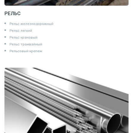
РЕЛЬС
Рельс железнодорожный
Рельс легкий
Рельс крановый
Рельс трамвайный
Рельсовый крепеж