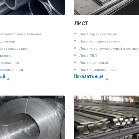
ЛИСТ
ктросварная стальная
Лист горячекатаный
офильная
Лист холоднокатаный
огазопроводная
Лист конструкционный и легир
сшовная
Лист ПВЛ
нкованная
Лист рифленый
скоовальная
Лист оцинкованный
ещё
Показать ещё
алированная
Рулон
Профнастил и металлочерепица