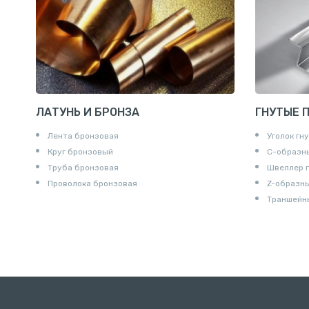
Крестови
Контргайк
ЛАТУНЬ И БРОНЗА
ГНУТЫЕ 
Лента бронзовая
Уголок гн
Круг бронзовый
С-образн
Труба бронзовая
Швеллер 
Проволока бронзовая
Z-образн
Траншейн