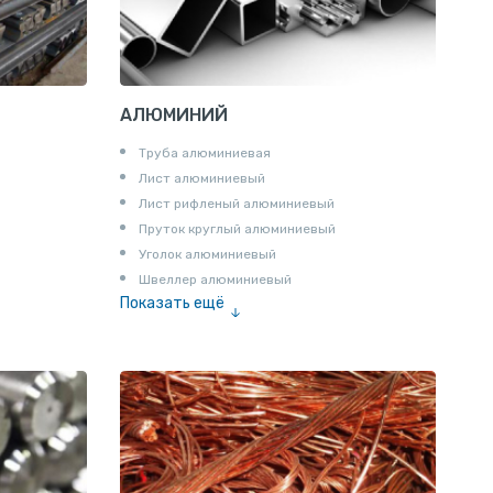
АЛЮМИНИЙ
Труба алюминиевая
Лист алюминиевый
Лист рифленый алюминиевый
Пруток круглый алюминиевый
Уголок алюминиевый
Швеллер алюминиевый
Показать ещё
Лента алюминиевая
Проволока алюминиевая
Шина электротехническая
Алюминиевая плита
Z профиль алюминиевый
Т профиль алюминиевый
Пруток квадратный алюминиевый