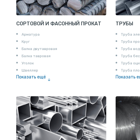
СОРТОВОЙ И ФАСОННЫЙ ПРОКАТ
ТРУБЫ
Арматура
Труба эле
Круг
Труба пр
Балка двутавровая
Труба вод
Балка тавровая
Труба бе
Уголок
Труба оци
Швеллер
Труба пло
Показать ещё
Показать 
Полоса
Труба эм
Квадрат
Катанка
Шестигранник
Полособульб
Полукруг
Шпунт Ларсена