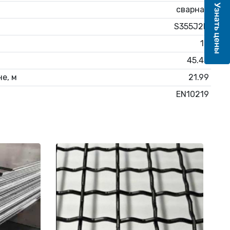
сварная
S355J2H
12
45.48
е, м
21.99
EN10219