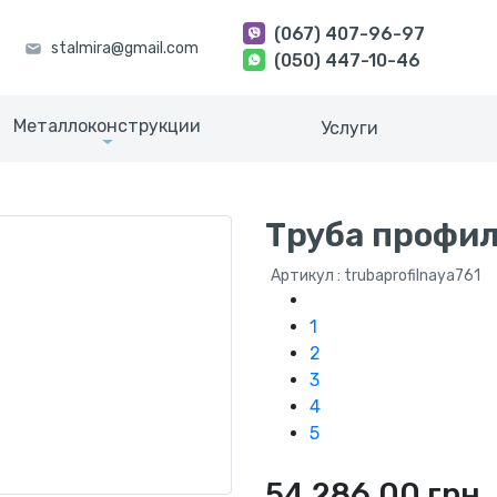
(067) 407-96-97
(050) 447-10-46
Металлоконструкции
Услуги
Труба профи
Артикул : trubaprofilnaya761
1
2
3
4
5
54 286.00 грн