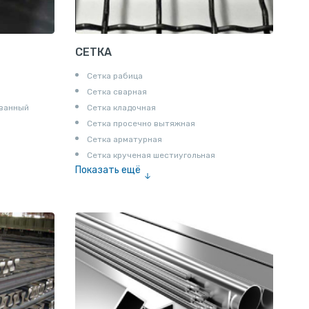
СЕТКА
Сетка рабица
Сетка сварная
ованный
Сетка кладочная
Сетка просечно вытяжная
Сетка арматурная
Сетка крученая шестиугольная
Показать ещё
Сетка тканая
Сетка канилированная