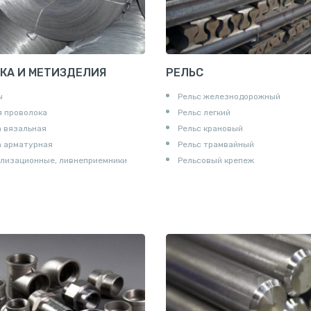
КА И МЕТИЗДЕЛИЯ
РЕЛЬС
ы
Рельс железнодорожный
 проволока
Рельс легкий
 вязальная
Рельс крановый
а арматурная
Рельс трамвайный
лизационные, ливнеприемники
Рельсовый крепеж