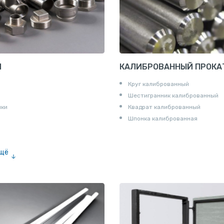
И
КАЛИБРОВАННЫЙ ПРОКА
Круг калиброванный
Шестигранник калиброванный
ики
Квадрат калиброванный
Шпонка калиброванная
ещё
е «американка»
и для труб