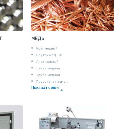
Полоса алюминиевая
Пруток шестигранный алюминиевый
Т
МЕДЬ
Круг медный
Пруток медный
Лист медный
Лента медная
Труба медная
Проволока медная
Показать ещё
Шина медная