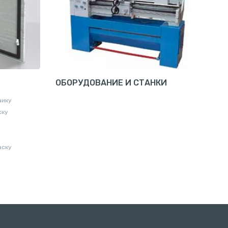
ОБОРУДОВАНИЕ И СТАНКИ
аику
ску
аску