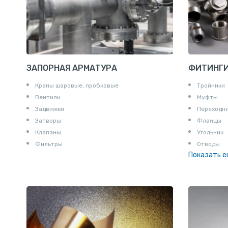
ЗАПОРНАЯ АРМАТУРА
ФИТИНГ
Краны шаровые, пробковые
Тройники
Вентили
Муфты
Задвижки
Переходн
Затворы
Фланцы
Клапаны
Угольник
Фильтры
Отводы
Показать 
Заглушки
Ниппели
Соединени
Штуцеры
Сгоны
Удлинител