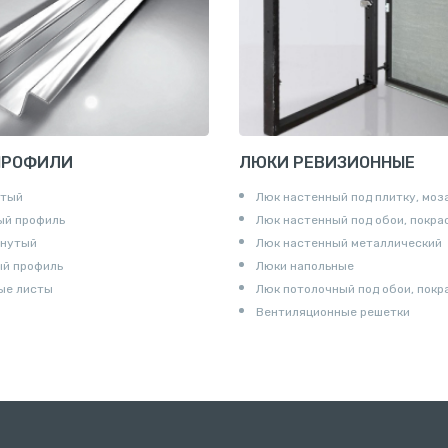
ны
и
ПРОФИЛИ
ЛЮКИ РЕВИЗИОННЫЕ
утый
Люк настенный под плитку, моз
ый профиль
Люк настенный под обои, покра
гнутый
Люк настенный металлический
ый профиль
Люки напольные
ые листы
Люк потолочный под обои, покр
Вентиляционные решетки