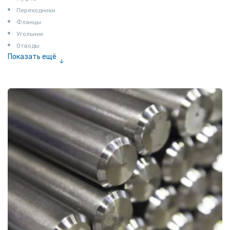
Переходники
Фланцы
Угольник
Отводы
Показать ещё
Заглушки
Ниппели
Соединение «американка»
Штуцеры
Сгоны
Удлинители для труб
Крестовины
Контргайки