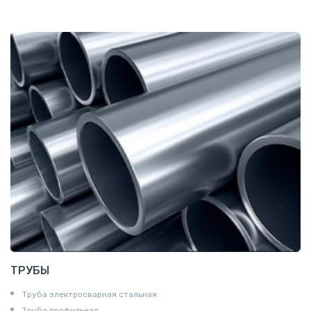
Полоса
Квадрат
Катанка
Шестигранник
Полособульб
Полукруг
Шпунт Ларсена
ТРУБЫ
Труба электросварная стальная
Труба профильная