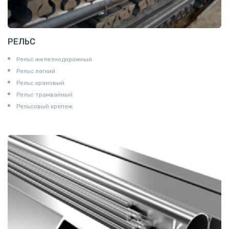
РЕЛЬС
Рельс железнодорожный
Рельс легкий
Рельс крановый
Рельс трамвайный
Рельсовый крепеж