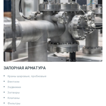
Т профиль алюминиевый
Пруток квадратный алюминиевый
Полоса алюминиевая
Пруток шестигранный алюминиевый
ЗАПОРНАЯ АРМАТУРА
Краны шаровые, пробковые
Вентили
Задвижки
Затворы
Клапаны
Фильтры