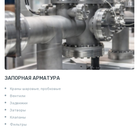
Пруток квадратный алюминиевый
Полоса алюминиевая
Пруток шестигранный алюминиевый
ЗАПОРНАЯ АРМАТУРА
Краны шаровые, пробковые
Вентили
Задвижки
Затворы
Клапаны
Фильтры