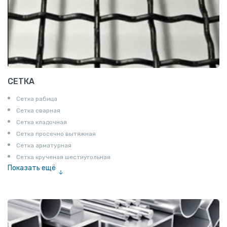
СЕТКА
Сетка рабица
Сетка сварная
Сетка кладочная
Сетка просечно вытяжная
Сетка арматурная
Сетка крученая шестиугольная
Показать ещё
Сетка тканая
Сетка канилированная