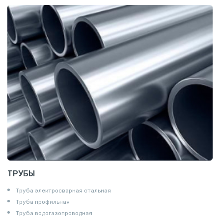
Катанка
Шестигранник
Полособульб
Полукруг
Шпунт Ларсена
ТРУБЫ
Труба электросварная стальная
Труба профильная
Труба водогазопроводная