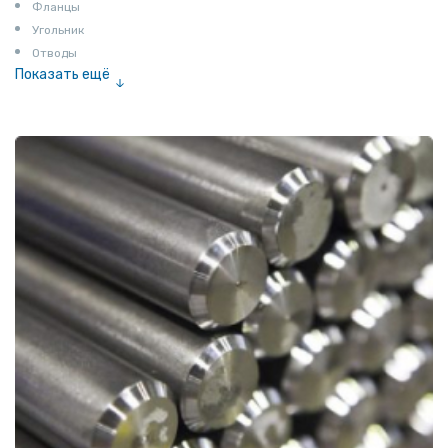
Фланцы
Угольник
Отводы
Показать ещё
Заглушки
Ниппели
Соединение «американка»
Штуцеры
Сгоны
Удлинители для труб
Крестовины
Контргайки