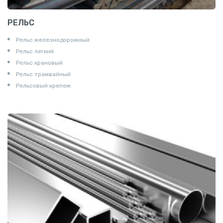
РЕЛЬС
Рельс железнодорожный
Рельс легкий
Рельс крановый
Рельс трамвайный
Рельсовый крепеж