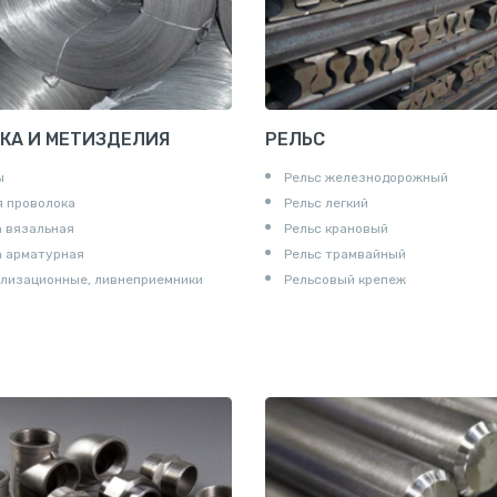
КА И МЕТИЗДЕЛИЯ
РЕЛЬС
ы
Рельс железнодорожный
 проволока
Рельс легкий
 вязальная
Рельс крановый
а арматурная
Рельс трамвайный
лизационные, ливнеприемники
Рельсовый крепеж