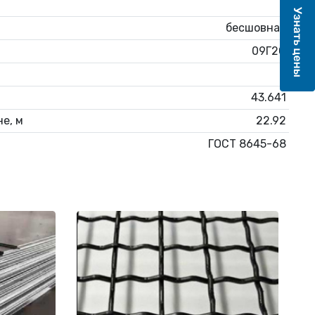
8
бесшовная
09Г2С
6
43.641
е, м
22.92
ГОСТ 8645-68