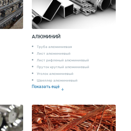
АЛЮМИНИЙ
Труба алюминиевая
Лист алюминиевый
Лист рифленый алюминиевый
Пруток круглый алюминиевый
Уголок алюминиевый
Швеллер алюминиевый
Показать ещё
Лента алюминиевая
Проволока алюминиевая
Шина электротехническая
Алюминиевая плита
Z профиль алюминиевый
Т профиль алюминиевый