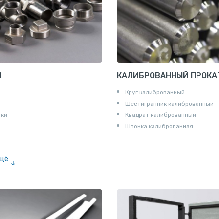
И
КАЛИБРОВАННЫЙ ПРОКА
Круг калиброванный
Шестигранник калиброванный
ики
Квадрат калиброванный
Шпонка калиброванная
ещё
е «американка»