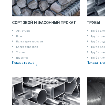
СОРТОВОЙ И ФАСОННЫЙ ПРОКАТ
ТРУБЫ
Арматура
Труба эле
Круг
Труба пр
Балка двутавровая
Труба вод
Балка тавровая
Труба бе
Уголок
Труба оци
Швеллер
Труба пло
Показать ещё
Показать 
Полоса
Труба эм
Квадрат
Катанка
Шестигранник
Полособульб
Полукруг
Шпунт Ларсена