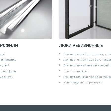
и для труб
ны
и
ПРОФИЛИ
ЛЮКИ РЕВИЗИОННЫЕ
утый
Люк настенный под плитку, моз
ый профиль
Люк настенный под обои, покра
гнутый
Люк настенный металлический
ый профиль
Люки напольные
ые листы
Люк потолочный под обои, покр
Вентиляционные решетки