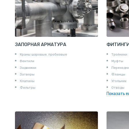
ЗАПОРНАЯ АРМАТУРА
ФИТИНГ
Краны шаровые, пробковые
Тройники
Вентили
Муфты
Задвижки
Переходн
Затворы
Фланцы
Клапаны
Угольник
Фильтры
Отводы
Показать 
Заглушки
Ниппели
Соединени
Штуцеры
Сгоны