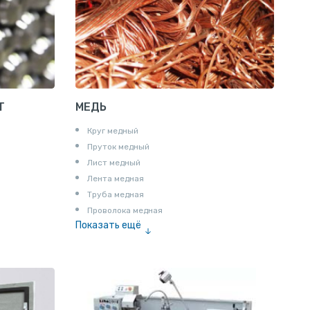
Пруток квадратный алюминиевый
Полоса алюминиевая
Пруток шестигранный алюминиевый
Т
МЕДЬ
Круг медный
Пруток медный
Лист медный
Лента медная
Труба медная
Проволока медная
Показать ещё
Шина медная