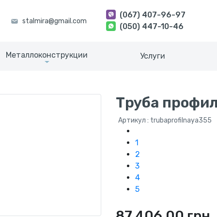
(067) 407-96-97
(050) 447-10-46
Металлоконструкции
Услуги
Труба профил
Артикул : trubaprofilnaya355
1
2
3
4
5
87 406.00 грн