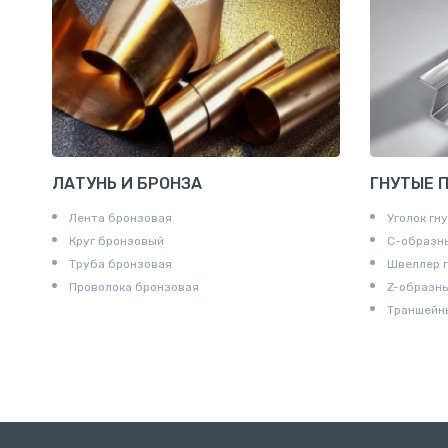
Удлинител
Крестови
Контргайк
ЛАТУНЬ И БРОНЗА
ГНУТЫЕ 
Лента бронзовая
Уголок гн
Круг бронзовый
С-образн
Труба бронзовая
Швеллер 
Проволока бронзовая
Z-образн
Траншейн