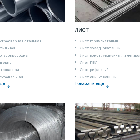
ЛИСТ
ктросварная стальная
Лист горячекатаный
офильная
Лист холоднокатаный
огазопроводная
Лист конструкционный и легир
сшовная
Лист ПВЛ
нкованная
Лист рифленый
скоовальная
Лист оцинкованный
ещё
Показать ещё
алированная
Рулон
Профнастил и металлочерепица