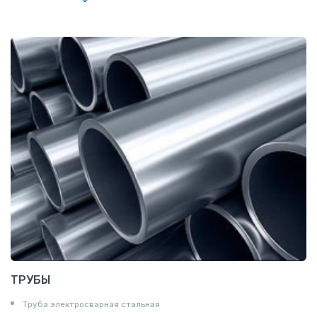
Полоса
Квадрат
Катанка
Шестигранник
Полособульб
Полукруг
Шпунт Ларсена
ТРУБЫ
Труба электросварная стальная