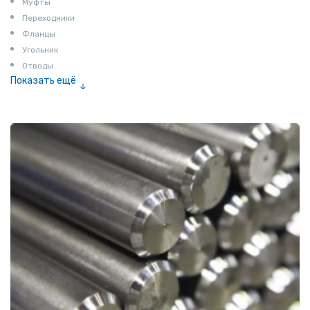
Муфты
Переходники
Фланцы
Угольник
Отводы
Показать ещё
Заглушки
Ниппели
Соединение «американка»
Штуцеры
Сгоны
Удлинители для труб
Крестовины
Контргайки