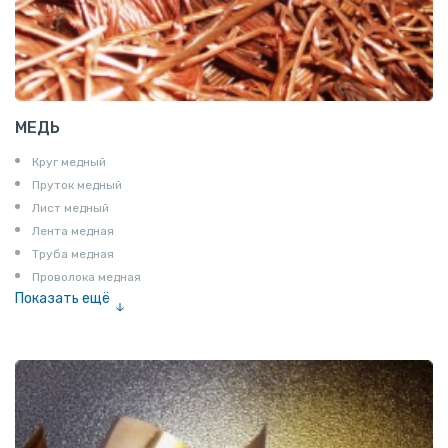
МЕДЬ
Круг медный
Пруток медный
Лист медный
Лента медная
Труба медная
Проволока медная
Показать ещё
Шина медная