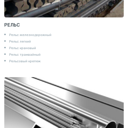
РЕЛЬС
Рельс железнодорожный
Рельс легкий
Рельс крановый
Рельс трамвайный
Рельсовый крепеж