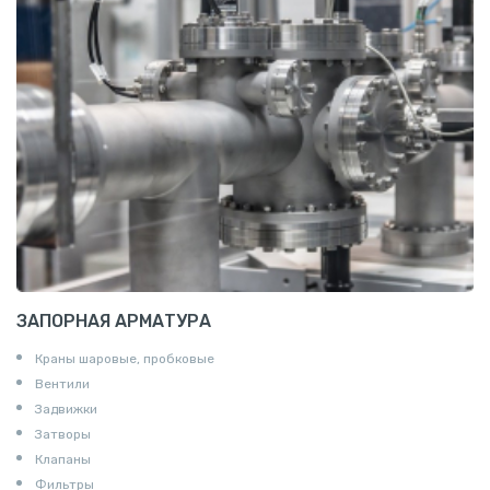
Z профиль алюминиевый
Т профиль алюминиевый
Пруток квадратный алюминиевый
Полоса алюминиевая
Пруток шестигранный алюминиевый
ЗАПОРНАЯ АРМАТУРА
Краны шаровые, пробковые
Вентили
Задвижки
Затворы
Клапаны
Фильтры