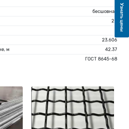
6
бесшовная
20
6
23.606
е, м
42.37
ГОСТ 8645-68