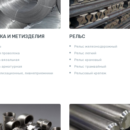
КА И МЕТИЗДЕЛИЯ
РЕЛЬС
ы
Рельс железнодорожный
 проволока
Рельс легкий
 вязальная
Рельс крановый
а арматурная
Рельс трамвайный
лизационные, ливнеприемники
Рельсовый крепеж