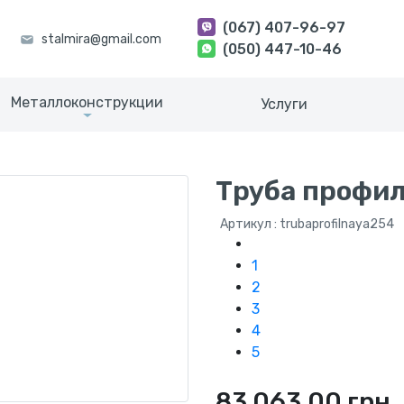
(067) 407-96-97
(050) 447-10-46
Металлоконструкции
Услуги
Труба профил
Артикул : trubaprofilnaya254
1
2
3
4
5
83 063.00 грн