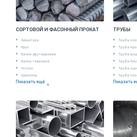
СОРТОВОЙ И ФАСОННЫЙ ПРОКАТ
ТРУБЫ
Арматура
Труба эле
Круг
Труба пр
Балка двутавровая
Труба вод
Балка тавровая
Труба бе
Уголок
Труба оци
Швеллер
Труба пло
Показать ещё
Показать 
Полоса
Труба эм
Квадрат
Катанка
Шестигранник
Полособульб
Полукруг
Шпунт Ларсена