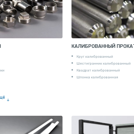
И
КАЛИБРОВАННЫЙ ПРОКА
Круг калиброванный
Шестигранник калиброванный
ики
Квадрат калиброванный
Шпонка калиброванная
ещё
е «американка»