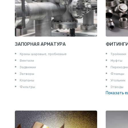
ЗАПОРНАЯ АРМАТУРА
ФИТИНГ
Краны шаровые, пробковые
Тройники
Вентили
Муфты
Задвижки
Переходн
Затворы
Фланцы
Клапаны
Угольник
Фильтры
Отводы
Показать 
Заглушки
Ниппели
Соединени
Штуцеры
Сгоны