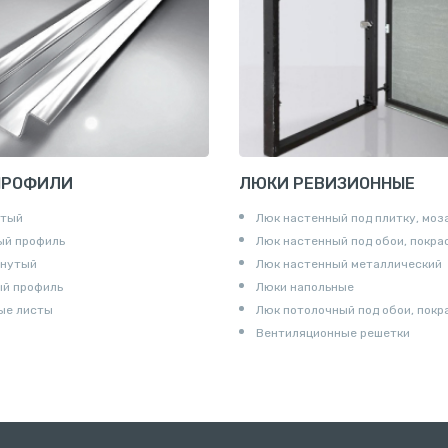
и для труб
ны
и
ПРОФИЛИ
ЛЮКИ РЕВИЗИОННЫЕ
утый
Люк настенный под плитку, моз
ый профиль
Люк настенный под обои, покра
гнутый
Люк настенный металлический
ый профиль
Люки напольные
ые листы
Люк потолочный под обои, покр
Вентиляционные решетки