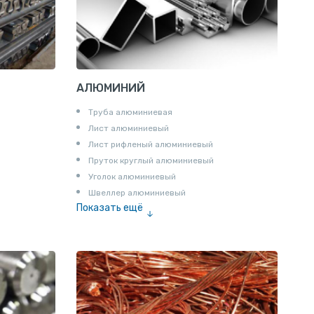
АЛЮМИНИЙ
Труба алюминиевая
Лист алюминиевый
Лист рифленый алюминиевый
Пруток круглый алюминиевый
Уголок алюминиевый
Швеллер алюминиевый
Показать ещё
Лента алюминиевая
Проволока алюминиевая
Шина электротехническая
Алюминиевая плита
Z профиль алюминиевый
Т профиль алюминиевый