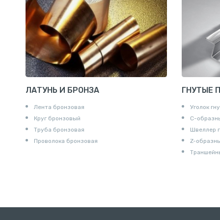
Удлинител
Крестови
Контргайк
ЛАТУНЬ И БРОНЗА
ГНУТЫЕ 
Лента бронзовая
Уголок гн
Круг бронзовый
С-образн
Труба бронзовая
Швеллер 
Проволока бронзовая
Z-образн
Траншейн