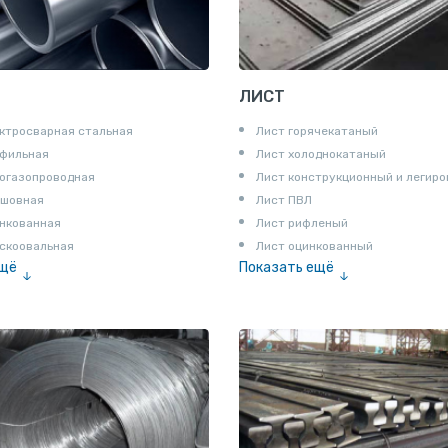
ЛИСТ
ктросварная стальная
Лист горячекатаный
офильная
Лист холоднокатаный
огазопроводная
Лист конструкционный и легир
сшовная
Лист ПВЛ
нкованная
Лист рифленый
скоовальная
Лист оцинкованный
ещё
Показать ещё
алированная
Рулон
Профнастил и металлочерепица