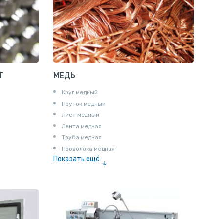
Пруток квадратный алюминиевый
Полоса алюминиевая
Пруток шестигранный алюминиевый
Т
МЕДЬ
Круг медный
Пруток медный
Лист медный
Лента медная
Труба медная
Проволока медная
Показать ещё
Шина медная