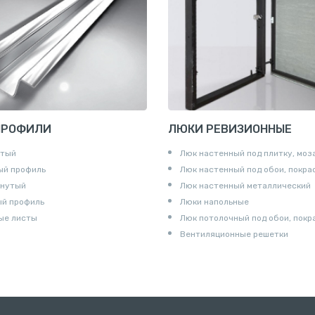
и для труб
ны
и
ПРОФИЛИ
ЛЮКИ РЕВИЗИОННЫЕ
утый
Люк настенный под плитку, моз
ый профиль
Люк настенный под обои, покра
гнутый
Люк настенный металлический
ый профиль
Люки напольные
ые листы
Люк потолочный под обои, покр
Вентиляционные решетки