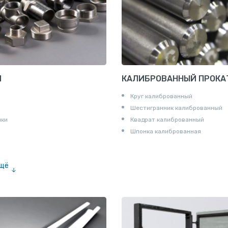
И
КАЛИБРОВАННЫЙ ПРОКА
Круг калиброванный
Шестигранник калиброванный
ики
Квадрат калиброванный
Шпонка калиброванная
ещё
е «американка»