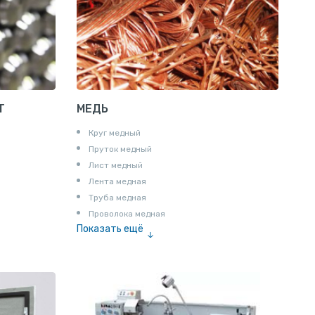
Пруток квадратный алюминиевый
Полоса алюминиевая
Пруток шестигранный алюминиевый
Т
МЕДЬ
Круг медный
Пруток медный
Лист медный
Лента медная
Труба медная
Проволока медная
Показать ещё
Шина медная