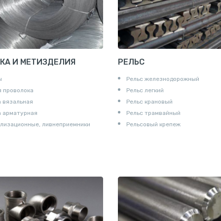
КА И МЕТИЗДЕЛИЯ
РЕЛЬС
ы
Рельс железнодорожный
 проволока
Рельс легкий
 вязальная
Рельс крановый
а арматурная
Рельс трамвайный
лизационные, ливнеприемники
Рельсовый крепеж