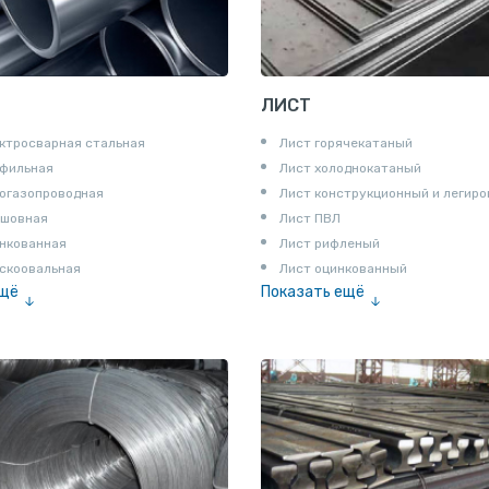
ЛИСТ
ктросварная стальная
Лист горячекатаный
офильная
Лист холоднокатаный
огазопроводная
Лист конструкционный и легир
сшовная
Лист ПВЛ
нкованная
Лист рифленый
скоовальная
Лист оцинкованный
ещё
Показать ещё
алированная
Рулон
Профнастил и металлочерепица