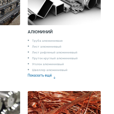
АЛЮМИНИЙ
Труба алюминиевая
Лист алюминиевый
Лист рифленый алюминиевый
Пруток круглый алюминиевый
Уголок алюминиевый
Швеллер алюминиевый
Показать ещё
Лента алюминиевая
Проволока алюминиевая
Шина электротехническая
Алюминиевая плита
Z профиль алюминиевый
Т профиль алюминиевый