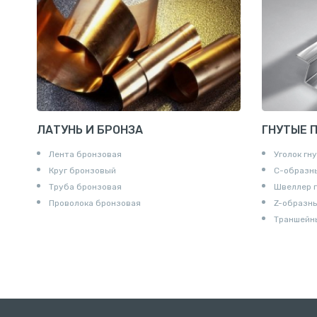
Удлинител
Крестови
Контргайк
ЛАТУНЬ И БРОНЗА
ГНУТЫЕ 
Лента бронзовая
Уголок гн
Круг бронзовый
С-образн
Труба бронзовая
Швеллер 
Проволока бронзовая
Z-образн
Траншейн