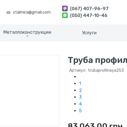
(067) 407-96-97
(050) 447-10-46
Металлоконструкции
Услуги
Труба профил
Артикул : trubaprofilnaya253
1
2
3
4
5
83 063.00 грн