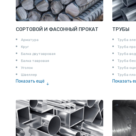
СОРТОВОЙ И ФАСОННЫЙ ПРОКАТ
ТРУБЫ
Арматура
Труба эле
Круг
Труба пр
Балка двутавровая
Труба вод
Балка тавровая
Труба бе
Уголок
Труба оци
Швеллер
Труба пло
Показать ещё
Показать 
Полоса
Труба эм
Квадрат
Катанка
Шестигранник
Полособульб
Полукруг
Шпунт Ларсена