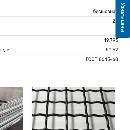
5
бесшовная
20
6
19.795
е, м
50.52
ГОСТ 8645-68