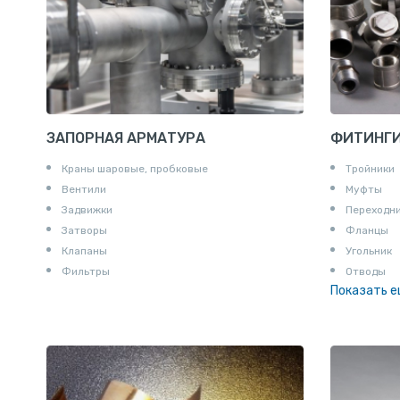
ЗАПОРНАЯ АРМАТУРА
ФИТИНГ
Краны шаровые, пробковые
Тройники
Вентили
Муфты
Задвижки
Переходн
Затворы
Фланцы
Клапаны
Угольник
Фильтры
Отводы
Показать 
Заглушки
Ниппели
Соединени
Штуцеры
Сгоны