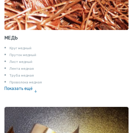
МЕДЬ
Круг медный
Пруток медный
Лист медный
Лента медная
Труба медная
Проволока медная
Показать ещё
Шина медная