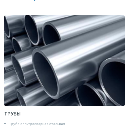
Полоса
Квадрат
Катанка
Шестигранник
Полособульб
Полукруг
Шпунт Ларсена
ТРУБЫ
Труба электросварная стальная