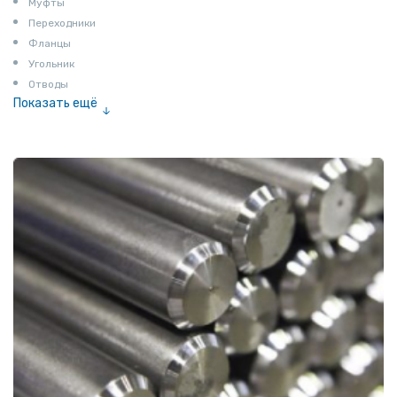
Муфты
Переходники
Фланцы
Угольник
Отводы
Показать ещё
Заглушки
Ниппели
Соединение «американка»
Штуцеры
Сгоны
Удлинители для труб
Крестовины
Контргайки