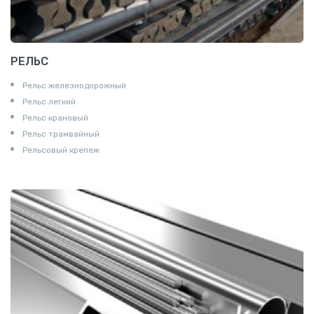
РЕЛЬС
Рельс железнодорожный
Рельс легкий
Рельс крановый
Рельс трамвайный
Рельсовый крепеж