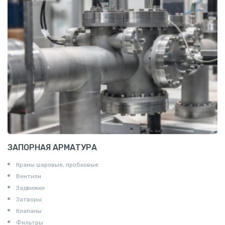
Z профиль алюминиевый
Т профиль алюминиевый
Пруток квадратный алюминиевый
Полоса алюминиевая
Пруток шестигранный алюминиевый
ЗАПОРНАЯ АРМАТУРА
Краны шаровые, пробковые
Вентили
Задвижки
Затворы
Клапаны
Фильтры