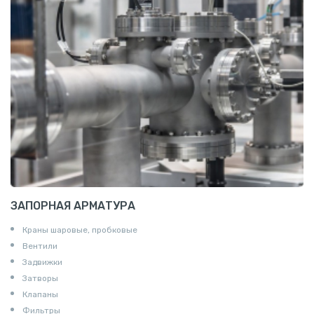
Z профиль алюминиевый
Т профиль алюминиевый
Пруток квадратный алюминиевый
Полоса алюминиевая
Пруток шестигранный алюминиевый
ЗАПОРНАЯ АРМАТУРА
Краны шаровые, пробковые
Вентили
Задвижки
Затворы
Клапаны
Фильтры