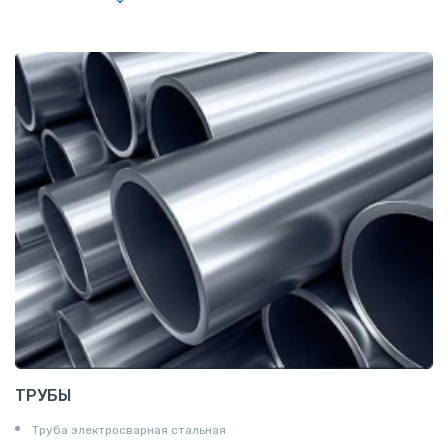
Полоса
Квадрат
Катанка
Шестигранник
Полособульб
Полукруг
Шпунт Ларсена
ТРУБЫ
Труба электросварная стальная