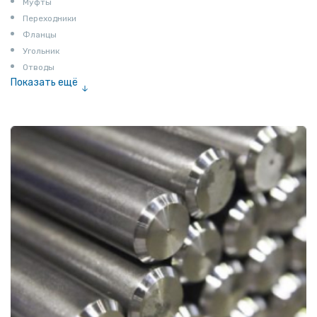
Муфты
Переходники
Фланцы
Угольник
Отводы
Показать ещё
Заглушки
Ниппели
Соединение «американка»
Штуцеры
Сгоны
Удлинители для труб
Крестовины
Контргайки