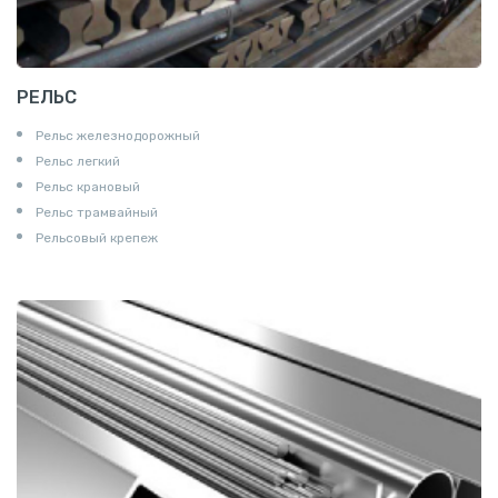
РЕЛЬС
Рельс железнодорожный
Рельс легкий
Рельс крановый
Рельс трамвайный
Рельсовый крепеж