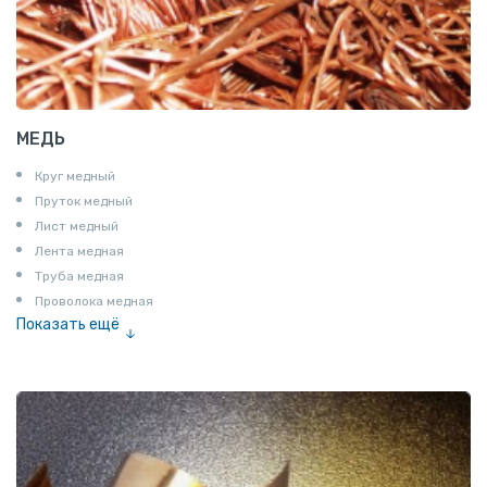
МЕДЬ
Круг медный
Пруток медный
Лист медный
Лента медная
Труба медная
Проволока медная
Показать ещё
Шина медная