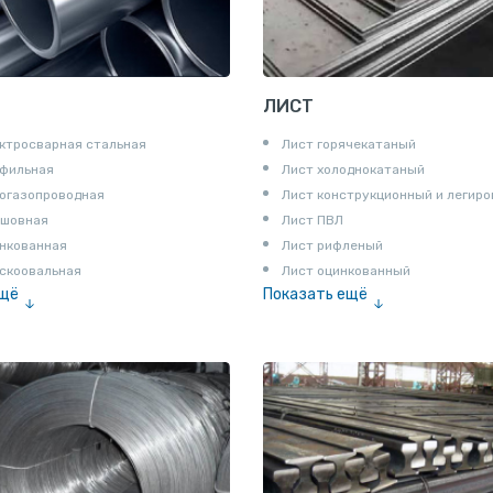
ЛИСТ
ктросварная стальная
Лист горячекатаный
офильная
Лист холоднокатаный
огазопроводная
Лист конструкционный и легир
сшовная
Лист ПВЛ
нкованная
Лист рифленый
скоовальная
Лист оцинкованный
ещё
Показать ещё
алированная
Рулон
Профнастил и металлочерепица