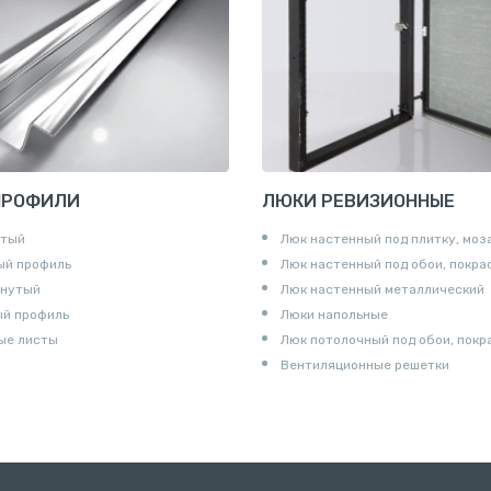
и для труб
ны
и
ПРОФИЛИ
ЛЮКИ РЕВИЗИОННЫЕ
утый
Люк настенный под плитку, моз
ый профиль
Люк настенный под обои, покра
гнутый
Люк настенный металлический
ый профиль
Люки напольные
ые листы
Люк потолочный под обои, покр
Вентиляционные решетки