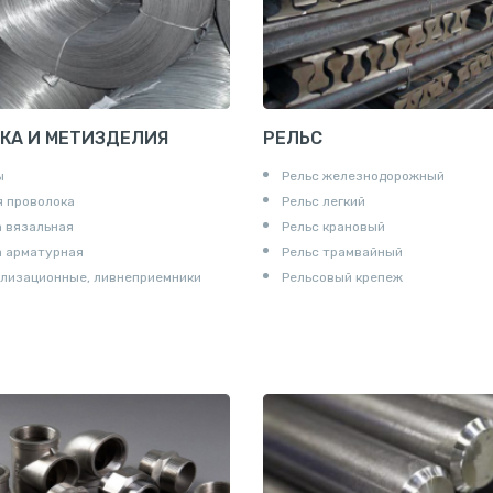
КА И МЕТИЗДЕЛИЯ
РЕЛЬС
ы
Рельс железнодорожный
 проволока
Рельс легкий
 вязальная
Рельс крановый
а арматурная
Рельс трамвайный
лизационные, ливнеприемники
Рельсовый крепеж