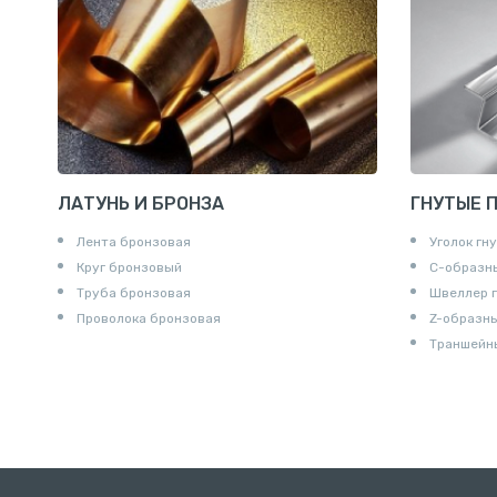
Удлинител
Крестови
Контргайк
ЛАТУНЬ И БРОНЗА
ГНУТЫЕ 
Лента бронзовая
Уголок гн
Круг бронзовый
С-образн
Труба бронзовая
Швеллер 
Проволока бронзовая
Z-образн
Траншейн