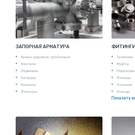
ЗАПОРНАЯ АРМАТУРА
ФИТИНГ
Краны шаровые, пробковые
Тройники
Вентили
Муфты
Задвижки
Переходн
Затворы
Фланцы
Клапаны
Угольник
Фильтры
Отводы
Показать 
Заглушки
Ниппели
Соединени
Штуцеры
Сгоны