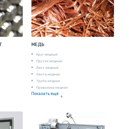
Пруток квадратный алюминиевый
Полоса алюминиевая
Пруток шестигранный алюминиевый
Т
МЕДЬ
Круг медный
Пруток медный
Лист медный
Лента медная
Труба медная
Проволока медная
Показать ещё
Шина медная