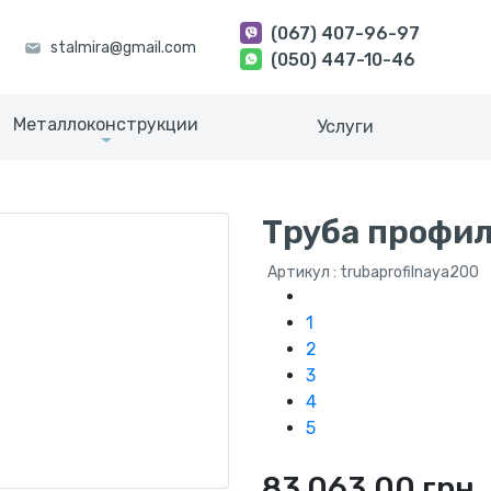
(067) 407-96-97
(050) 447-10-46
Металлоконструкции
Услуги
Труба профи
Артикул : trubaprofilnaya200
1
2
3
4
5
83 063.00 грн