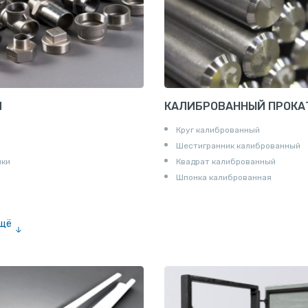
И
КАЛИБРОВАННЫЙ ПРОКА
Круг калиброванный
Шестигранник калиброванный
ики
Квадрат калиброванный
Шпонка калиброванная
ещё
е «американка»