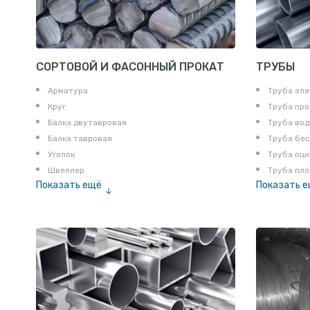
СОРТОВОЙ И ФАСОННЫЙ ПРОКАТ
ТРУБЫ
Арматура
Труба эле
Круг
Труба пр
Балка двутавровая
Труба вод
Балка тавровая
Труба бе
Уголок
Труба оци
Швеллер
Труба пло
Показать ещё
Показать 
Полоса
Труба эм
Квадрат
Катанка
Шестигранник
Полособульб
Полукруг
Шпунт Ларсена