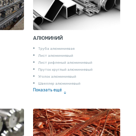
АЛЮМИНИЙ
Труба алюминиевая
Лист алюминиевый
Лист рифленый алюминиевый
Пруток круглый алюминиевый
Уголок алюминиевый
Швеллер алюминиевый
Показать ещё
Лента алюминиевая
Проволока алюминиевая
Шина электротехническая
Алюминиевая плита
Z профиль алюминиевый
Т профиль алюминиевый