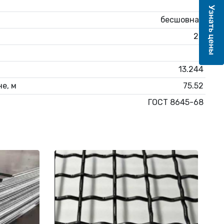
6
бесшовная
20
6
13.244
е, м
75.52
ГОСТ 8645-68