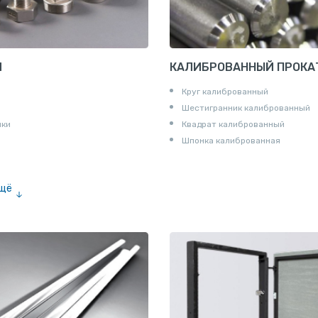
И
КАЛИБРОВАННЫЙ ПРОКА
Круг калиброванный
Шестигранник калиброванный
ики
Квадрат калиброванный
Шпонка калиброванная
ещё
е «американка»
и для труб
ны