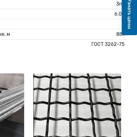
3пс
6.05
1
е, м
881
ГОСТ 3262-75