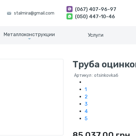
(067) 407-96-97
(050) 447-10-46
Металлоконструкции
Услуги
Труба оцинко
Артикул : otsinkovka6
1
2
3
4
5
85 037.00 грн