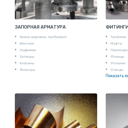
ЗАПОРНАЯ АРМАТУРА
ФИТИНГ
Краны шаровые, пробковые
Тройники
Вентили
Муфты
Задвижки
Переходн
Затворы
Фланцы
Клапаны
Угольник
Фильтры
Отводы
Показать 
Заглушки
Ниппели
Соединени
Штуцеры
Сгоны
Удлинител
Крестови