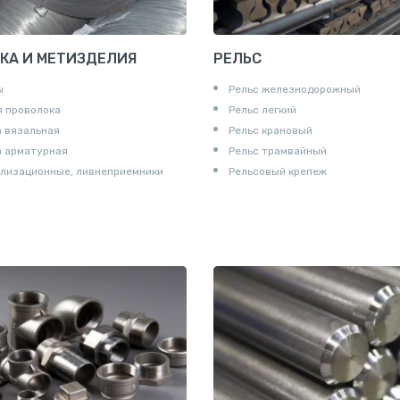
КА И МЕТИЗДЕЛИЯ
РЕЛЬС
ы
Рельс железнодорожный
 проволока
Рельс легкий
 вязальная
Рельс крановый
а арматурная
Рельс трамвайный
лизационные, ливнеприемники
Рельсовый крепеж