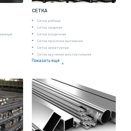
СЕТКА
Сетка рабица
Сетка сварная
ованный
Сетка кладочная
Сетка просечно вытяжная
Сетка арматурная
Сетка крученая шестиугольная
Показать ещё
Сетка тканая
Сетка канилированная