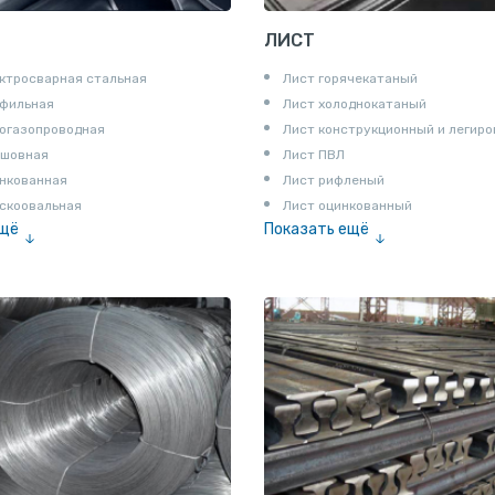
ЛИСТ
ктросварная стальная
Лист горячекатаный
офильная
Лист холоднокатаный
огазопроводная
Лист конструкционный и легир
сшовная
Лист ПВЛ
нкованная
Лист рифленый
скоовальная
Лист оцинкованный
ещё
Показать ещё
алированная
Рулон
Профнастил и металлочерепица