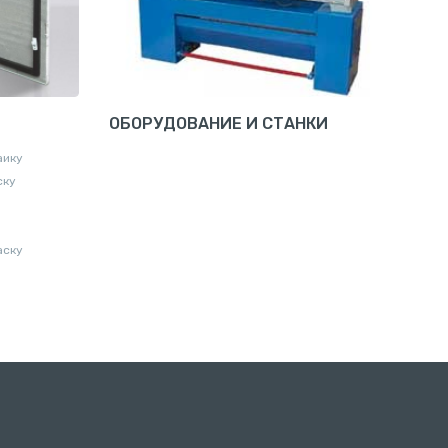
ОБОРУДОВАНИЕ И СТАНКИ
аику
ску
аску