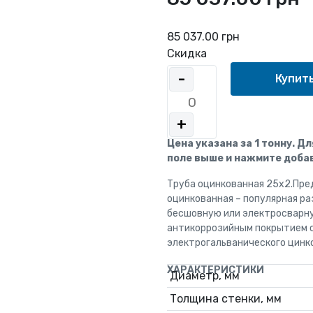
85 037.00 грн
Скидка
-
+
Цена указана за 1 тонну. Д
поле выше и нажмите добав
Труба оцинкованная 25x2.Пре
оцинкованная – популярная р
бесшовную или электросварн
антикоррозийным покрытием с
электрогальванического цинк
ХАРАКТЕРИСТИКИ
Диаметр, мм
Толщина стенки, мм