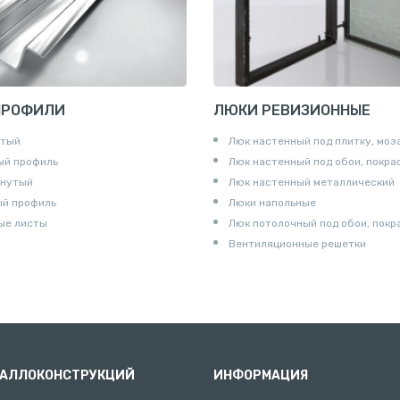
и
ПРОФИЛИ
ЛЮКИ РЕВИЗИОННЫЕ
утый
Люк настенный под плитку, моз
ый профиль
Люк настенный под обои, покра
гнутый
Люк настенный металлический
ый профиль
Люки напольные
ые листы
Люк потолочный под обои, покр
Вентиляционные решетки
ТАЛЛОКОНСТРУКЦИЙ
ИНФОРМАЦИЯ