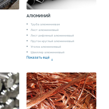
АЛЮМИНИЙ
Труба алюминиевая
Лист алюминиевый
Лист рифленый алюминиевый
Пруток круглый алюминиевый
Уголок алюминиевый
Швеллер алюминиевый
Показать ещё
Лента алюминиевая
Проволока алюминиевая
Шина электротехническая
Алюминиевая плита
Z профиль алюминиевый
Т профиль алюминиевый
Пруток квадратный алюминиевый
Полоса алюминиевая
Пруток шестигранный алюминиевый