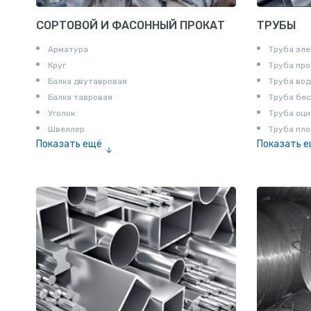
СОРТОВОЙ И ФАСОННЫЙ ПРОКАТ
ТРУБЫ
Арматура
Труба эле
Круг
Труба пр
Балка двутавровая
Труба вод
Балка тавровая
Труба бе
Уголок
Труба оци
Швеллер
Труба пло
Показать ещё
Показать 
Полоса
Труба эм
Квадрат
Катанка
Шестигранник
Полособульб
Полукруг
Шпунт Ларсена