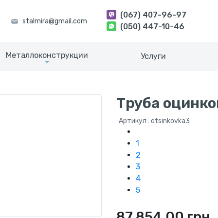
(067) 407-96-97
(050) 447-10-46
Металлоконструкции
Услуги
Труба оцинко
Артикул : otsinkovka3
1
2
3
4
5
87 854.00 грн