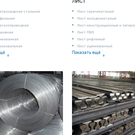
ЛИСТ
ктросварная стальная
Лист горячекатаный
офильная
Лист холоднокатаный
огазопроводная
Лист конструкционный и легир
сшовная
Лист ПВЛ
нкованная
Лист рифленый
скоовальная
Лист оцинкованный
ещё
Показать ещё
алированная
Рулон
Профнастил и металлочерепица