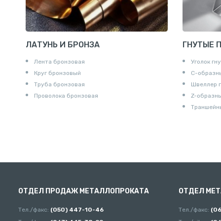
ЛАТУНЬ И БРОНЗА
ГНУТЫЕ 
Лента бронзовая
Уголок гн
Круг бронзовый
С-образн
Труба бронзовая
Швеллер 
Проволока бронзовая
Z-образн
Траншейн
ОТДЕЛ ПРОДАЖ МЕТАЛЛОПРОКАТА
ОТДЕЛ МЕ
Тел./факс:
(050) 447-10-46
Тел./факс:
(0