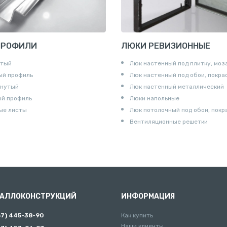
ПРОФИЛИ
ЛЮКИ РЕВИЗИОННЫЕ
утый
Люк настенный под плитку, моз
ый профиль
Люк настенный под обои, покра
гнутый
Люк настенный металлический
ый профиль
Люки напольные
ые листы
Люк потолочный под обои, покр
Вентиляционные решетки
ТАЛЛОКОНСТРУКЦИЙ
ИНФОРМАЦИЯ
67) 445-38-90
Как купить
Наши клиенты