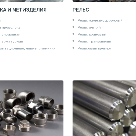
КА И МЕТИЗДЕЛИЯ
РЕЛЬС
ы
Рельс железнодорожный
 проволока
Рельс легкий
 вязальная
Рельс крановый
а арматурная
Рельс трамвайный
лизационные, ливнеприемники
Рельсовый крепеж