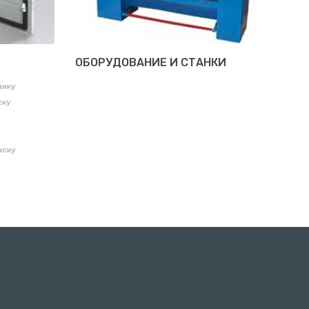
ОБОРУДОВАНИЕ И СТАНКИ
аику
ску
аску