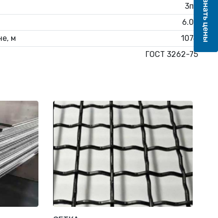
3пс
6.05
е, м
1074
ГОСТ 3262-75