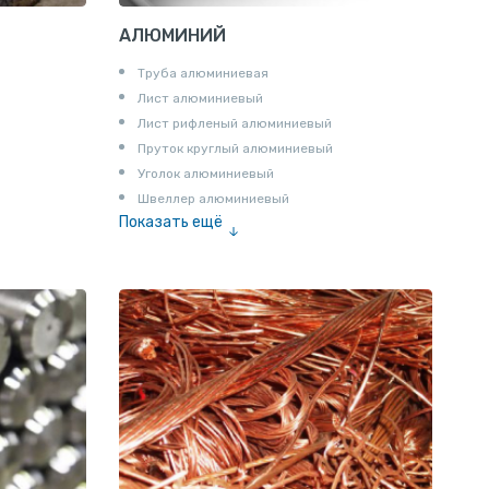
АЛЮМИНИЙ
Труба алюминиевая
Лист алюминиевый
Лист рифленый алюминиевый
Пруток круглый алюминиевый
Уголок алюминиевый
Швеллер алюминиевый
Показать ещё
Лента алюминиевая
Проволока алюминиевая
Шина электротехническая
Алюминиевая плита
Z профиль алюминиевый
Т профиль алюминиевый
Пруток квадратный алюминиевый
Полоса алюминиевая
Пруток шестигранный алюминиевый