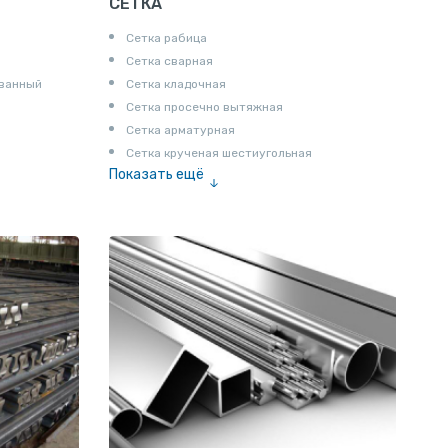
СЕТКА
Сетка рабица
Сетка сварная
ованный
Сетка кладочная
Сетка просечно вытяжная
Сетка арматурная
Сетка крученая шестиугольная
Показать ещё
Сетка тканая
Сетка канилированная