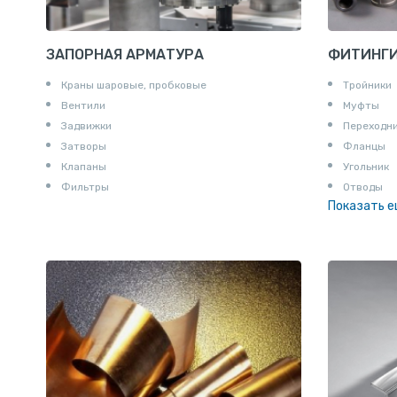
ЗАПОРНАЯ АРМАТУРА
ФИТИНГ
Краны шаровые, пробковые
Тройники
Вентили
Муфты
Задвижки
Переходн
Затворы
Фланцы
Клапаны
Угольник
Фильтры
Отводы
Показать 
Заглушки
Ниппели
Соединени
Штуцеры
Сгоны
Удлинител
Крестови
Контргайк