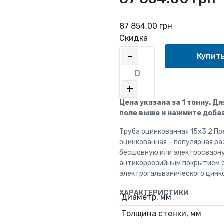
87 854.00 грн
Скидка
-
+
Цена указана за 1 тонну. Д
поле выше и нажмите добав
Труба оцинкованная 15x3,2.П
оцинкованная – популярная р
бесшовную или электросварн
антикоррозийным покрытием с
электрогальванического цинк
ХАРАКТЕРИСТИКИ
Диаметр, мм
Толщина стенки, мм