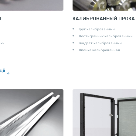
И
КАЛИБРОВАННЫЙ ПРОКА
Круг калиброванный
Шестигранник калиброванный
ики
Квадрат калиброванный
Шпонка калиброванная
ещё
е «американка»
и для труб
ны
и