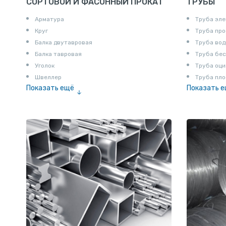
СОРТОВОЙ И ФАСОННЫЙ ПРОКАТ
ТРУБЫ
Арматура
Труба эле
Круг
Труба пр
Балка двутавровая
Труба вод
Балка тавровая
Труба бе
Уголок
Труба оци
Швеллер
Труба пло
Показать ещё
Показать 
Полоса
Труба эм
Квадрат
Катанка
Шестигранник
Полособульб
Полукруг
Шпунт Ларсена