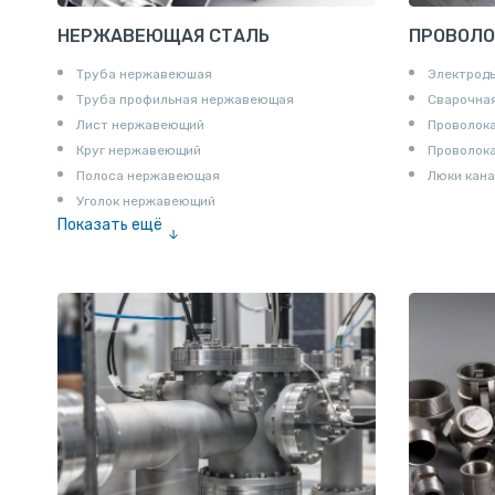
НЕРЖАВЕЮЩАЯ СТАЛЬ
ПРОВОЛО
Труба нержавеюшая
Электрод
Труба профильная нержавеющая
Сварочная
Лист нержавеющий
Проволока
Круг нержавеющий
Проволок
Полоса нержавеющая
Люки кана
Уголок нержавеющий
Показать ещё
Шестигранник нержавеющий
Штрипс нержавеющий