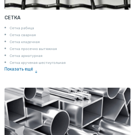
СЕТКА
Сетка рабица
Сетка сварная
Сетка кладочная
Сетка просечно вытяжная
Сетка арматурная
Сетка крученая шестиугольная
Показать ещё
Сетка тканая
Сетка канилированная