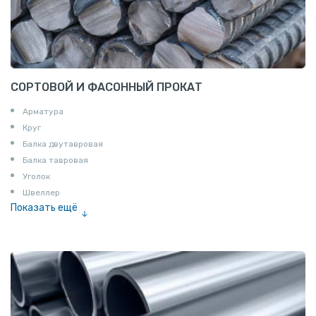
СОРТОВОЙ И ФАСОННЫЙ ПРОКАТ
Арматура
Круг
Балка двутавровая
Балка тавровая
Уголок
Швеллер
Показать ещё
Полоса
Квадрат
Катанка
Шестигранник
Полособульб
Полукруг