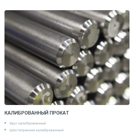
Ниппели
Соединение «американка»
Штуцеры
Сгоны
Удлинители для труб
Крестовины
Контргайки
КАЛИБРОВАННЫЙ ПРОКАТ
Круг калиброванный
Шестигранник калиброванный