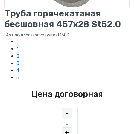
Труба горячекатаная
бесшовная 457х28 St52.0
Артикул : besshovnayamst1583
1
2
3
4
5
Цена договорная
-
+