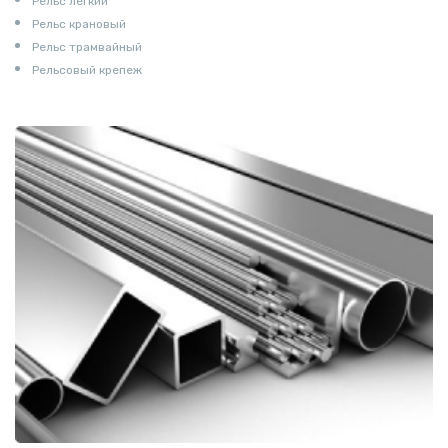
Рельс легкий
Рельс крановый
Рельс трамвайный
Рельсовый крепеж