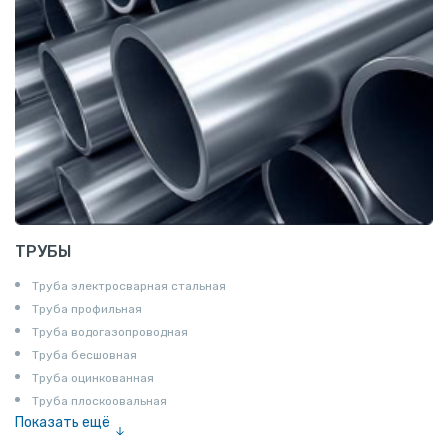
Шпунт Ларсена
ТРУБЫ
Труба электросварная стальная
Труба профильная
Труба водогазопроводная
Труба бесшовная
Труба оцинкованная
Труба плоскоовальная
Показать ещё
Труба эмалированная