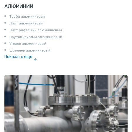
АЛЮМИНИЙ
Труба алюминиевая
Лист алюминиевый
Лист рифленый алюминиевый
Пруток круглый алюминиевый
Уголок алюминиевый
Швеллер алюминиевый
Показать ещё
Лента алюминиевая
Проволока алюминиевая
Шина электротехническая
Алюминиевая плита
Z профиль алюминиевый
Т профиль алюминиевый
Пруток квадратный алюминиевый
Полоса алюминиевая
Пруток шестигранный алюминиевый