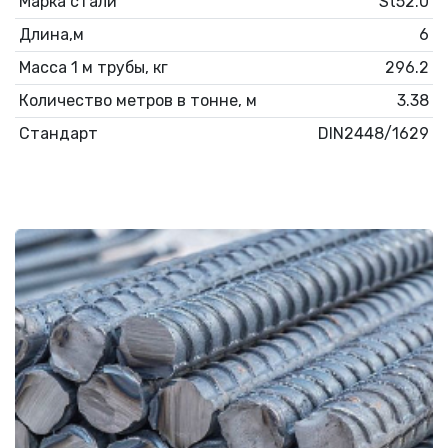
Марка стали
St52.0
Длина,м
6
Масса 1 м трубы, кг
296.2
Количество метров в тонне, м
3.38
Стандарт
DIN2448/1629