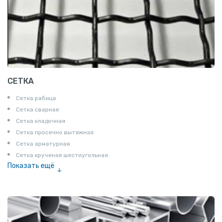
СЕТКА
Сетка рабица
Сетка сварная
Сетка кладочная
Сетка просечно вытяжная
Сетка арматурная
Сетка крученая шестиугольная
Показать ещё
Сетка тканая
Сетка канилированная