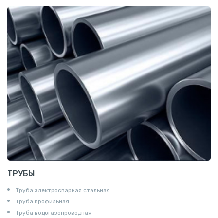
Катанка
Шестигранник
Полособульб
Полукруг
Шпунт Ларсена
ТРУБЫ
Труба электросварная стальная
Труба профильная
Труба водогазопроводная