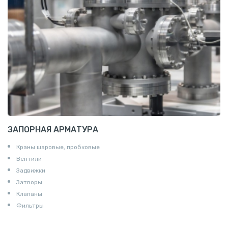
Пруток квадратный алюминиевый
Полоса алюминиевая
Пруток шестигранный алюминиевый
ЗАПОРНАЯ АРМАТУРА
Краны шаровые, пробковые
Вентили
Задвижки
Затворы
Клапаны
Фильтры