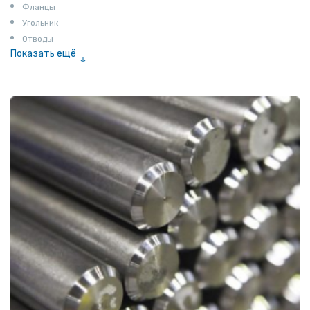
Фланцы
Угольник
Отводы
Показать ещё
Заглушки
Ниппели
Соединение «американка»
Штуцеры
Сгоны
Удлинители для труб
Крестовины
Контргайки