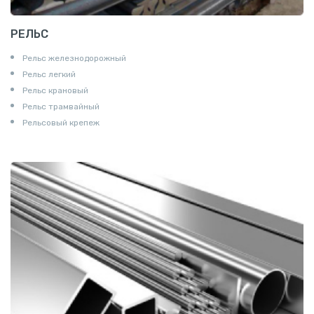
РЕЛЬС
Рельс железнодорожный
Рельс легкий
Рельс крановый
Рельс трамвайный
Рельсовый крепеж