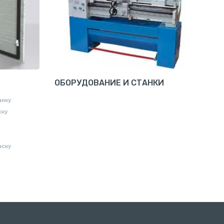
ОБОРУДОВАНИЕ И СТАНКИ
аику
ску
аску