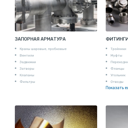
ЗАПОРНАЯ АРМАТУРА
ФИТИНГ
Краны шаровые, пробковые
Тройники
Вентили
Муфты
Задвижки
Переходн
Затворы
Фланцы
Клапаны
Угольник
Фильтры
Отводы
Показать 
Заглушки
Ниппели
Соединени
Штуцеры
Сгоны
Удлинител