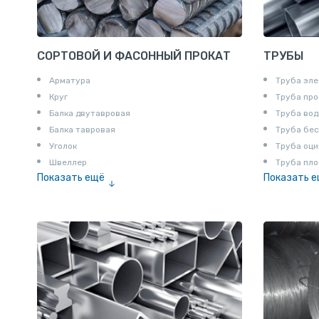
СОРТОВОЙ И ФАСОННЫЙ ПРОКАТ
ТРУБЫ
Арматура
Труба эле
Круг
Труба пр
Балка двутавровая
Труба вод
Балка тавровая
Труба бе
Уголок
Труба оци
Швеллер
Труба пло
Показать ещё
Показать 
Полоса
Труба эм
Квадрат
Катанка
Шестигранник
Полособульб
Полукруг
Шпунт Ларсена