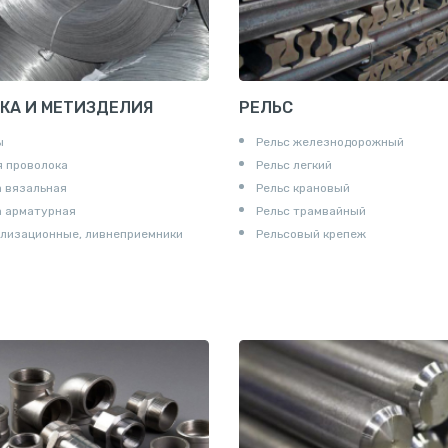
КА И МЕТИЗДЕЛИЯ
РЕЛЬС
ы
Рельс железнодорожный
 проволока
Рельс легкий
 вязальная
Рельс крановый
а арматурная
Рельс трамвайный
лизационные, ливнеприемники
Рельсовый крепеж