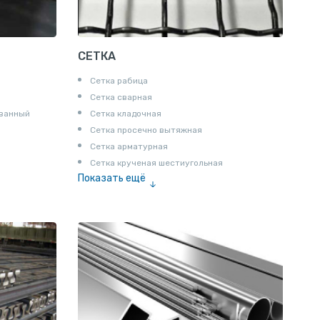
СЕТКА
Сетка рабица
Сетка сварная
ованный
Сетка кладочная
Сетка просечно вытяжная
Сетка арматурная
Сетка крученая шестиугольная
Показать ещё
Сетка тканая
Сетка канилированная