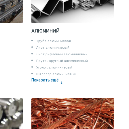
АЛЮМИНИЙ
Труба алюминиевая
Лист алюминиевый
Лист рифленый алюминиевый
Пруток круглый алюминиевый
Уголок алюминиевый
Швеллер алюминиевый
Показать ещё
Лента алюминиевая
Проволока алюминиевая
Шина электротехническая
Алюминиевая плита
Z профиль алюминиевый
Т профиль алюминиевый
Пруток квадратный алюминиевый