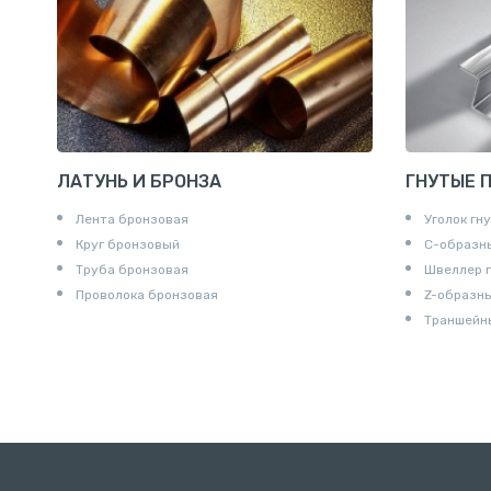
Крестови
Контргайк
ЛАТУНЬ И БРОНЗА
ГНУТЫЕ 
Лента бронзовая
Уголок гн
Круг бронзовый
С-образн
Труба бронзовая
Швеллер 
Проволока бронзовая
Z-образн
Траншейн