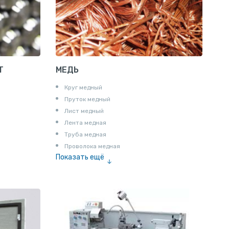
Полоса алюминиевая
Пруток шестигранный алюминиевый
Т
МЕДЬ
Круг медный
Пруток медный
Лист медный
Лента медная
Труба медная
Проволока медная
Показать ещё
Шина медная