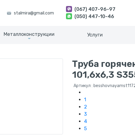
(067) 407-96-97
(050) 447-10-46
Металлоконструкции
Услуги
Труба горяче
101,6х6,3 S3
Артикул : besshovnayamst117
1
2
3
4
5