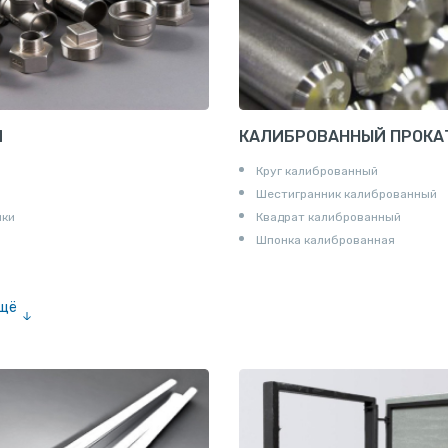
И
КАЛИБРОВАННЫЙ ПРОКА
Круг калиброванный
Шестигранник калиброванный
ики
Квадрат калиброванный
Шпонка калиброванная
ещё
е «американка»
и для труб