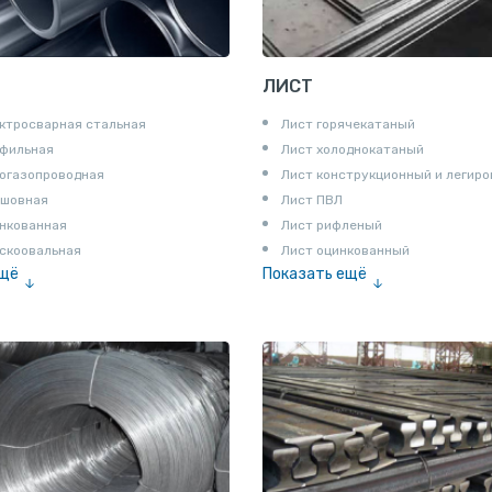
ЛИСТ
ктросварная стальная
Лист горячекатаный
офильная
Лист холоднокатаный
огазопроводная
Лист конструкционный и легир
сшовная
Лист ПВЛ
нкованная
Лист рифленый
скоовальная
Лист оцинкованный
ещё
Показать ещё
алированная
Рулон
Профнастил и металлочерепица