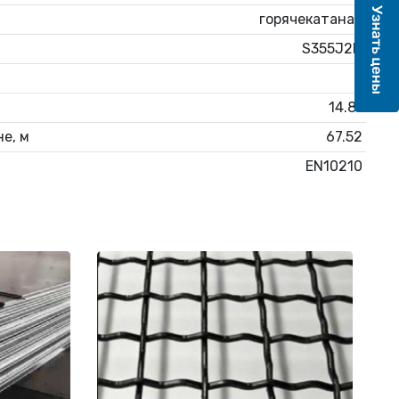
горячекатаная
S355J2H
6
14.81
е, м
67.52
EN10210