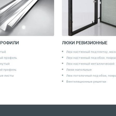
ны
и
ПРОФИЛИ
ЛЮКИ РЕВИЗИОННЫЕ
утый
Люк настенный под плитку, моз
ый профиль
Люк настенный под обои, покра
гнутый
Люк настенный металлический
ый профиль
Люки напольные
ые листы
Люк потолочный под обои, покр
Вентиляционные решетки