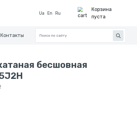
Корзина
Ua
En
Ru
пуста
Контакты
катаная бесшовная
55J2H
2