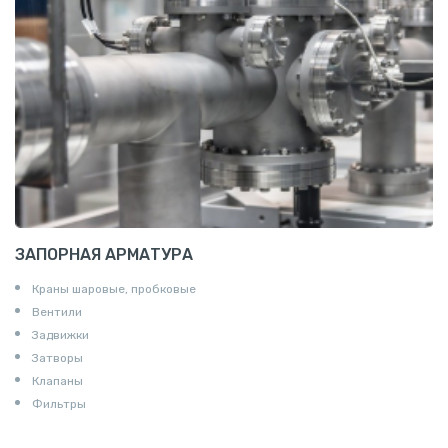
Пруток квадратный алюминиевый
Полоса алюминиевая
Пруток шестигранный алюминиевый
ЗАПОРНАЯ АРМАТУРА
Краны шаровые, пробковые
Вентили
Задвижки
Затворы
Клапаны
Фильтры