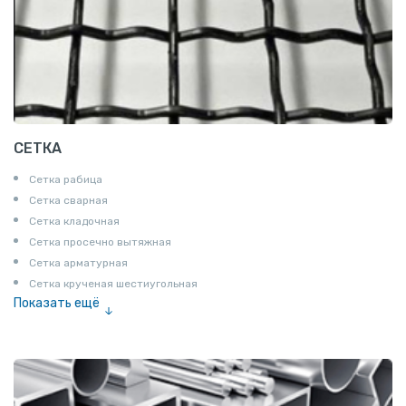
СЕТКА
Сетка рабица
Сетка сварная
Сетка кладочная
Сетка просечно вытяжная
Сетка арматурная
Сетка крученая шестиугольная
Показать ещё
Сетка тканая
Сетка канилированная