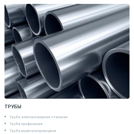
Катанка
Шестигранник
Полособульб
Полукруг
Шпунт Ларсена
ТРУБЫ
Труба электросварная стальная
Труба профильная
Труба водогазопроводная