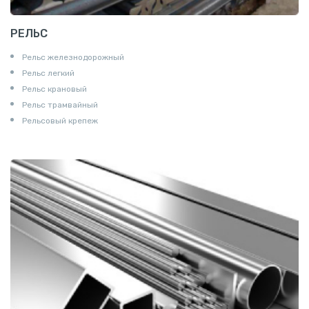
РЕЛЬС
Рельс железнодорожный
Рельс легкий
Рельс крановый
Рельс трамвайный
Рельсовый крепеж