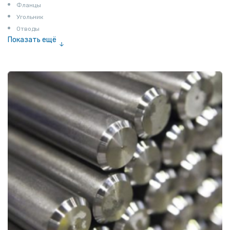
Фланцы
Угольник
Отводы
Показать ещё
Заглушки
Ниппели
Соединение «американка»
Штуцеры
Сгоны
Удлинители для труб
Крестовины
Контргайки