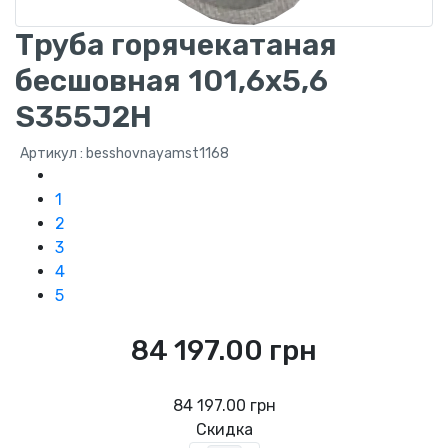
Труба горячекатаная
бесшовная 101,6х5,6
S355J2H
Артикул : besshovnayamst1168
1
2
3
4
5
84 197.00 грн
84 197.00 грн
Скидка