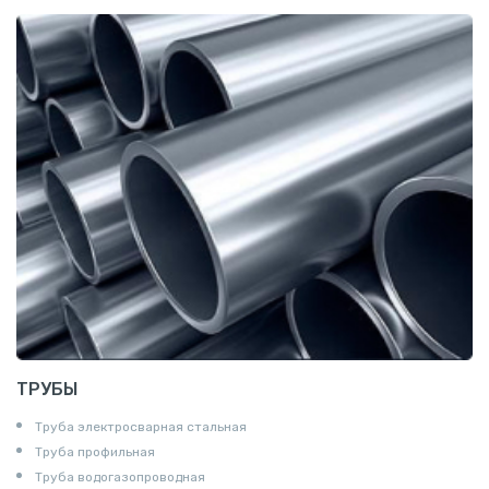
Катанка
Шестигранник
Полособульб
Полукруг
Шпунт Ларсена
ТРУБЫ
Труба электросварная стальная
Труба профильная
Труба водогазопроводная