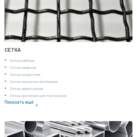
СЕТКА
Сетка рабица
Сетка сварная
Сетка кладочная
Сетка просечно вытяжная
Сетка арматурная
Сетка крученая шестиугольная
Показать ещё
Сетка тканая
Сетка канилированная