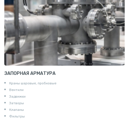
Пруток квадратный алюминиевый
Полоса алюминиевая
Пруток шестигранный алюминиевый
ЗАПОРНАЯ АРМАТУРА
Краны шаровые, пробковые
Вентили
Задвижки
Затворы
Клапаны
Фильтры