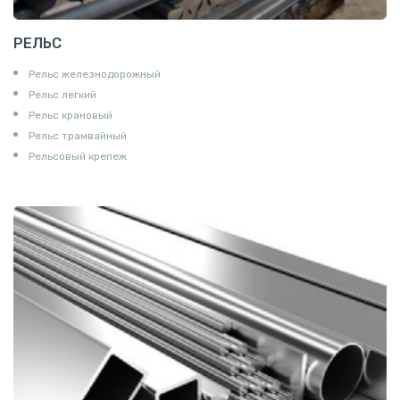
РЕЛЬС
Рельс железнодорожный
Рельс легкий
Рельс крановый
Рельс трамвайный
Рельсовый крепеж