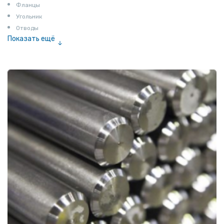
Фланцы
Угольник
Отводы
Показать ещё
Заглушки
Ниппели
Соединение «американка»
Штуцеры
Сгоны
Удлинители для труб
Крестовины
Контргайки