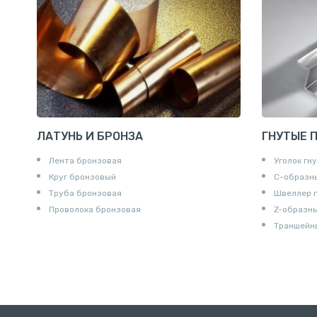
Сгоны
Удлинител
Крестови
Контргайк
ЛАТУНЬ И БРОНЗА
ГНУТЫЕ 
Лента бронзовая
Уголок гн
Круг бронзовый
С-образн
Труба бронзовая
Швеллер 
Проволока бронзовая
Z-образн
Траншейн