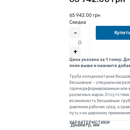
65 942.00 грн
Скидка
-
+
Цена указана за 1 тонну. Д
поле выше и нажмите добав
Труба холоднокатаная бесшов
бесшовные – специальная раз
горячедеформированным или 
различных марок. Отсутствие
возможность бесшовным труб
давления рабочих сред, а ср
путь к их широкому применени
ХАРАКТЕРИСТИКИ
Диаметр, мм