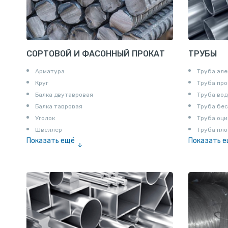
СОРТОВОЙ И ФАСОННЫЙ ПРОКАТ
ТРУБЫ
Арматура
Труба эле
Круг
Труба пр
Балка двутавровая
Труба вод
Балка тавровая
Труба бе
Уголок
Труба оци
Швеллер
Труба пло
Показать ещё
Показать 
Полоса
Труба эм
Квадрат
Катанка
Шестигранник
Полособульб
Полукруг
Шпунт Ларсена