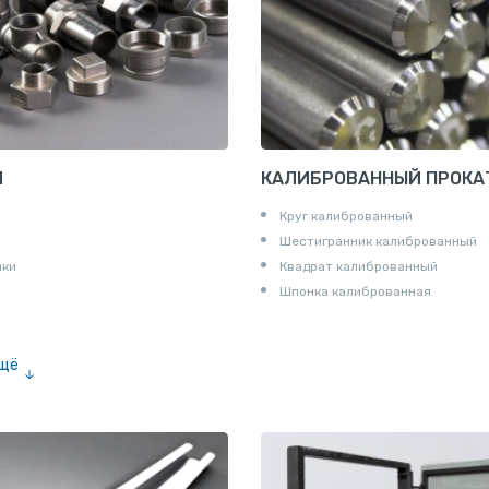
И
КАЛИБРОВАННЫЙ ПРОКА
Круг калиброванный
Шестигранник калиброванный
ики
Квадрат калиброванный
Шпонка калиброванная
ещё
е «американка»