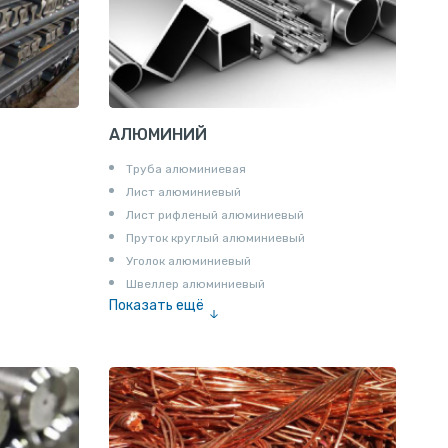
АЛЮМИНИЙ
Труба алюминиевая
Лист алюминиевый
Лист рифленый алюминиевый
Пруток круглый алюминиевый
Уголок алюминиевый
Швеллер алюминиевый
Показать ещё
Лента алюминиевая
Проволока алюминиевая
Шина электротехническая
Алюминиевая плита
Z профиль алюминиевый
Т профиль алюминиевый