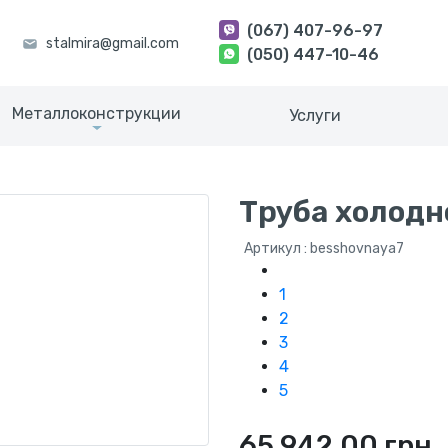
(067) 407-96-97
(050) 447-10-46
Металлоконструкции
Услуги
Труба холодн
Артикул : besshovnaya7
1
2
3
4
5
65 942.00 грн