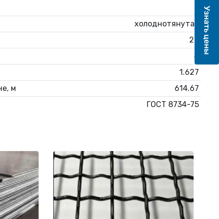
3
холоднотянутая
20
4
1.627
е, м
614.67
ГОСТ 8734-75