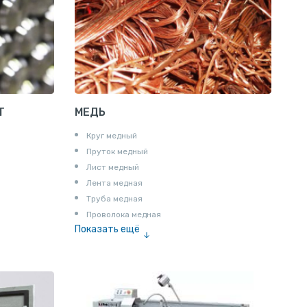
Пруток квадратный алюминиевый
Полоса алюминиевая
Пруток шестигранный алюминиевый
Т
МЕДЬ
Круг медный
Пруток медный
Лист медный
Лента медная
Труба медная
Проволока медная
Показать ещё
Шина медная