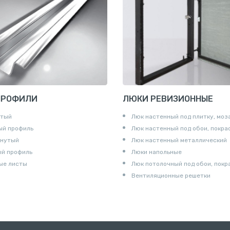
и для труб
ны
и
ПРОФИЛИ
ЛЮКИ РЕВИЗИОННЫЕ
утый
Люк настенный под плитку, моз
ый профиль
Люк настенный под обои, покра
гнутый
Люк настенный металлический
ый профиль
Люки напольные
ые листы
Люк потолочный под обои, покр
Вентиляционные решетки