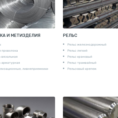
КА И МЕТИЗДЕЛИЯ
РЕЛЬС
ы
Рельс железнодорожный
 проволока
Рельс легкий
 вязальная
Рельс крановый
а арматурная
Рельс трамвайный
лизационные, ливнеприемники
Рельсовый крепеж