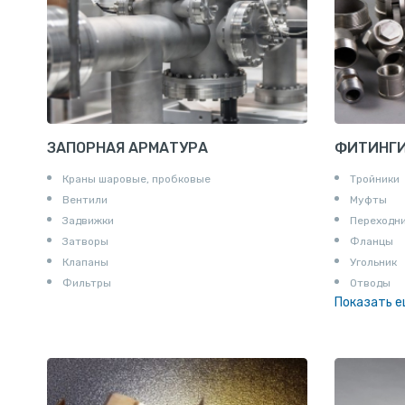
ЗАПОРНАЯ АРМАТУРА
ФИТИНГ
Краны шаровые, пробковые
Тройники
Вентили
Муфты
Задвижки
Переходн
Затворы
Фланцы
Клапаны
Угольник
Фильтры
Отводы
Показать 
Заглушки
Ниппели
Соединени
Штуцеры