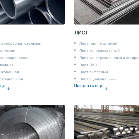
ЛИСТ
ктросварная стальная
Лист горячекатаный
офильная
Лист холоднокатаный
огазопроводная
Лист конструкционный и легир
сшовная
Лист ПВЛ
нкованная
Лист рифленый
скоовальная
Лист оцинкованный
ещё
Показать ещё
алированная
Рулон
Профнастил и металлочерепица