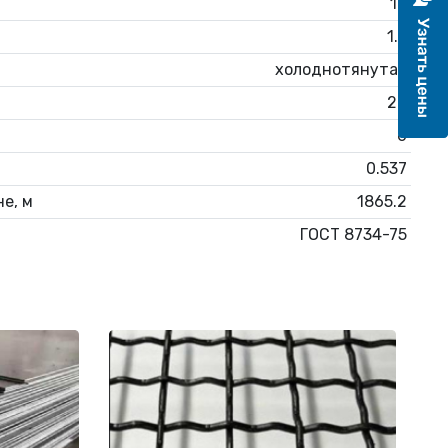
16
1.5
холоднотянутая
20
6
0.537
е, м
1865.2
ГОСТ 8734-75