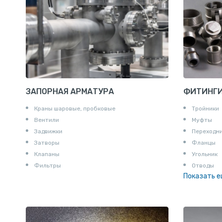
ЗАПОРНАЯ АРМАТУРА
ФИТИНГ
Краны шаровые, пробковые
Тройники
Вентили
Муфты
Задвижки
Переходн
Затворы
Фланцы
Клапаны
Угольник
Фильтры
Отводы
Показать 
Заглушки
Ниппели
Соединени