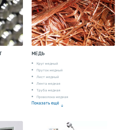
Т профиль алюминиевый
Пруток квадратный алюминиевый
Полоса алюминиевая
Пруток шестигранный алюминиевый
Т
МЕДЬ
Круг медный
Пруток медный
Лист медный
Лента медная
Труба медная
Проволока медная
Показать ещё
Шина медная