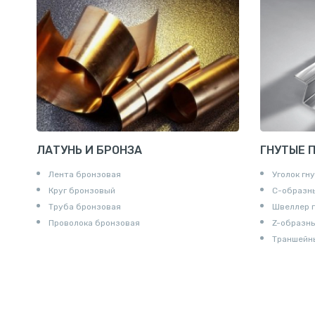
Штуцеры
Сгоны
Удлинител
Крестови
Контргайк
ЛАТУНЬ И БРОНЗА
ГНУТЫЕ 
Лента бронзовая
Уголок гн
Круг бронзовый
С-образн
Труба бронзовая
Швеллер 
Проволока бронзовая
Z-образн
Траншейн