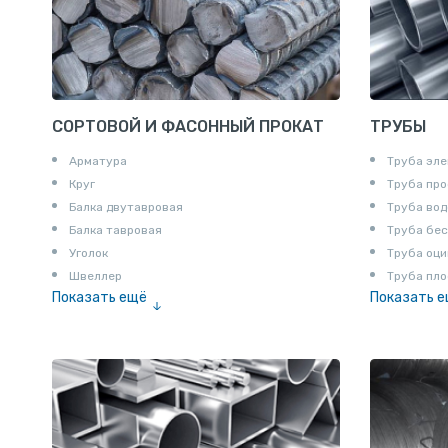
СОРТОВОЙ И ФАСОННЫЙ ПРОКАТ
ТРУБЫ
Арматура
Труба эле
Круг
Труба пр
Балка двутавровая
Труба вод
Балка тавровая
Труба бе
Уголок
Труба оци
Швеллер
Труба пло
Показать ещё
Показать 
Полоса
Труба эм
Квадрат
Катанка
Шестигранник
Полособульб
Полукруг