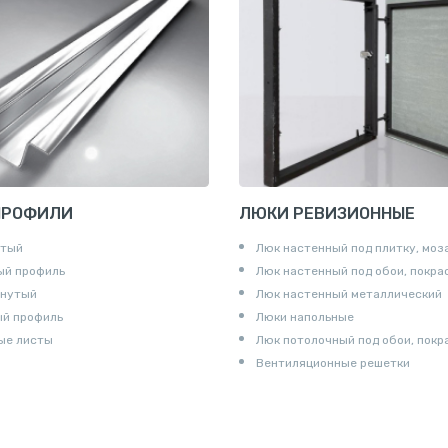
и для труб
ны
и
ПРОФИЛИ
ЛЮКИ РЕВИЗИОННЫЕ
утый
Люк настенный под плитку, моз
ый профиль
Люк настенный под обои, покра
гнутый
Люк настенный металлический
ый профиль
Люки напольные
ые листы
Люк потолочный под обои, покр
Вентиляционные решетки