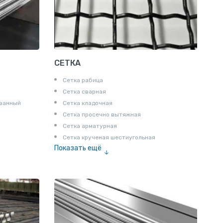
СЕТКА
Сетка рабица
Сетка сварная
ованный
Сетка кладочная
Сетка просечно вытяжная
Сетка арматурная
Сетка крученая шестиугольная
Показать ещё
Сетка тканая
Сетка канилированная