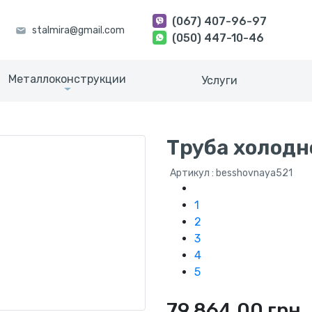
(067) 407-96-97
(050) 447-10-46
Металлоконструкции
Услуги
Труба холодн
Артикул : besshovnaya521
1
2
3
4
5
79 864.00 грн