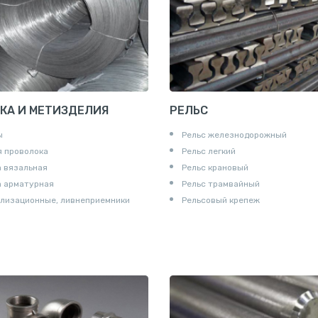
КА И МЕТИЗДЕЛИЯ
РЕЛЬС
ы
Рельс железнодорожный
 проволока
Рельс легкий
 вязальная
Рельс крановый
а арматурная
Рельс трамвайный
лизационные, ливнеприемники
Рельсовый крепеж