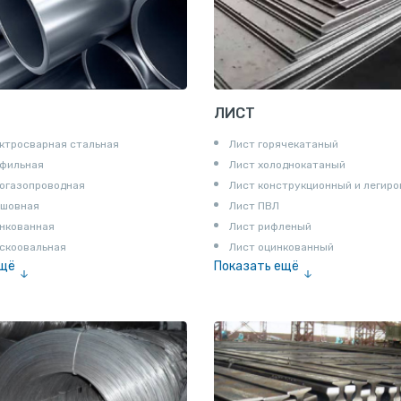
ЛИСТ
ктросварная стальная
Лист горячекатаный
офильная
Лист холоднокатаный
огазопроводная
Лист конструкционный и легир
сшовная
Лист ПВЛ
нкованная
Лист рифленый
скоовальная
Лист оцинкованный
ещё
Показать ещё
алированная
Рулон
Профнастил и металлочерепица