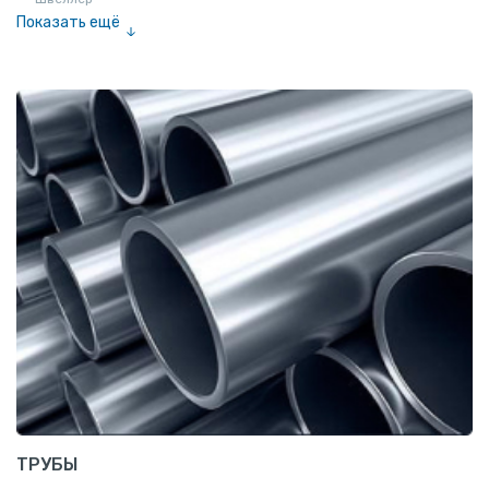
Показать ещё
Полоса
Квадрат
Катанка
Шестигранник
Полособульб
Полукруг
Шпунт Ларсена
ТРУБЫ