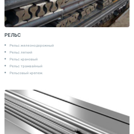
РЕЛЬС
Рельс железнодорожный
Рельс легкий
Рельс крановый
Рельс трамвайный
Рельсовый крепеж