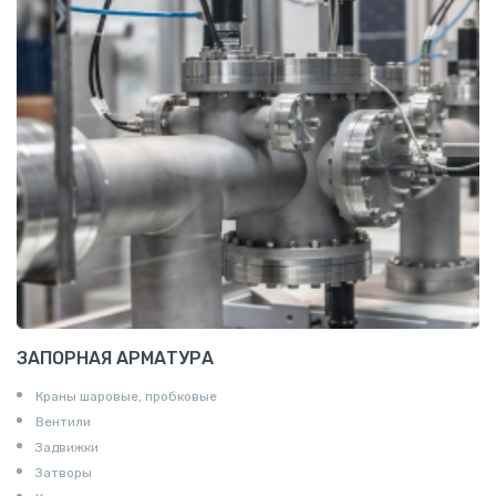
Алюминиевая плита
Z профиль алюминиевый
Т профиль алюминиевый
Пруток квадратный алюминиевый
Полоса алюминиевая
Пруток шестигранный алюминиевый
ЗАПОРНАЯ АРМАТУРА
Краны шаровые, пробковые
Вентили
Задвижки
Затворы