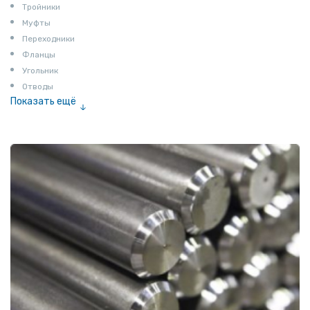
Тройники
Муфты
Переходники
Фланцы
Угольник
Отводы
Показать ещё
Заглушки
Ниппели
Соединение «американка»
Штуцеры
Сгоны
Удлинители для труб
Крестовины
Контргайки