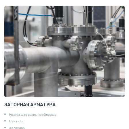
Проволока алюминиевая
Шина электротехническая
Алюминиевая плита
Z профиль алюминиевый
Т профиль алюминиевый
Пруток квадратный алюминиевый
Полоса алюминиевая
Пруток шестигранный алюминиевый
ЗАПОРНАЯ АРМАТУРА
Краны шаровые, пробковые
Вентили
Задвижки