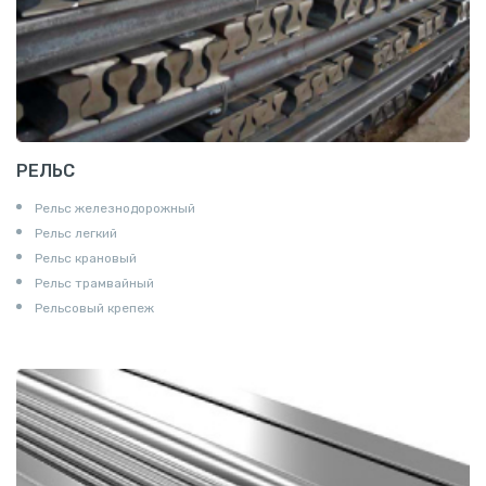
РЕЛЬС
Рельс железнодорожный
Рельс легкий
Рельс крановый
Рельс трамвайный
Рельсовый крепеж