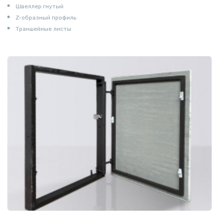
Швеллер гнутый
Z-образный профиль
Траншейные листы