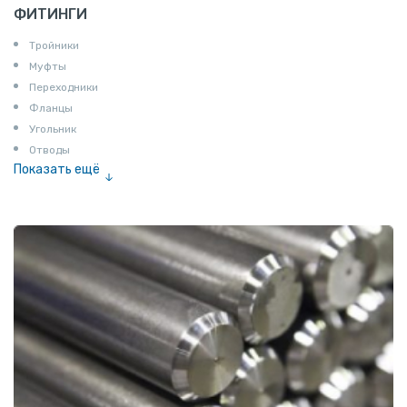
ФИТИНГИ
Тройники
Муфты
Переходники
Фланцы
Угольник
Отводы
Показать ещё
Заглушки
Ниппели
Соединение «американка»
Штуцеры
Сгоны
Удлинители для труб
Крестовины
Контргайки