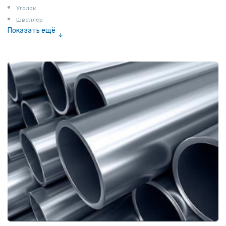
Уголок
Швеллер
Показать ещё
Полоса
Квадрат
Катанка
Шестигранник
Полособульб
Полукруг
Шпунт Ларсена