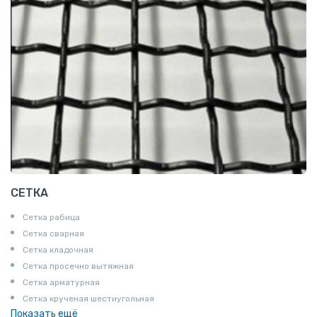
СЕТКА
Сетка рабица
Сетка сварная
Сетка кладочная
Сетка просечно вытяжная
Сетка арматурная
Сетка крученая шестиугольная
Показать ещё