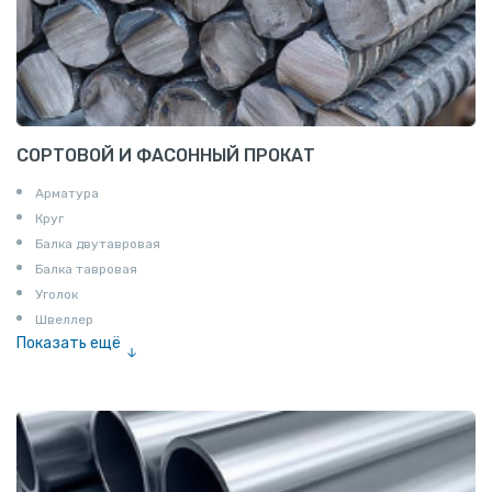
СОРТОВОЙ И ФАСОННЫЙ ПРОКАТ
Арматура
Круг
Балка двутавровая
Балка тавровая
Уголок
Швеллер
Показать ещё
Полоса
Квадрат
Катанка
Шестигранник
Полособульб