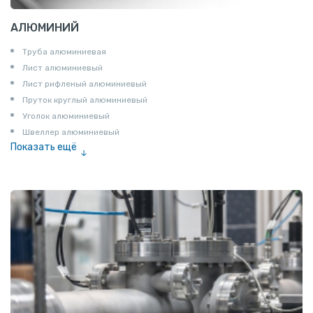
АЛЮМИНИЙ
Труба алюминиевая
Лист алюминиевый
Лист рифленый алюминиевый
Пруток круглый алюминиевый
Уголок алюминиевый
Швеллер алюминиевый
Показать ещё
Лента алюминиевая
Проволока алюминиевая
Шина электротехническая
Алюминиевая плита
Z профиль алюминиевый
Т профиль алюминиевый
Пруток квадратный алюминиевый
Полоса алюминиевая
Пруток шестигранный алюминиевый