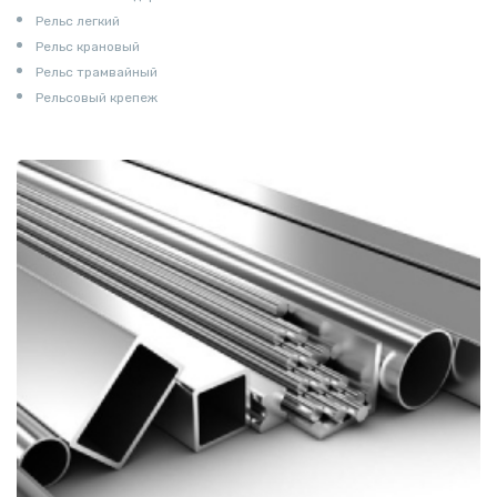
Рельс легкий
Рельс крановый
Рельс трамвайный
Рельсовый крепеж