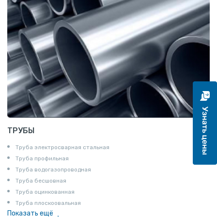
Полукруг
Шпунт Ларсена
ТРУБЫ
Труба электросварная стальная
Труба профильная
Труба водогазопроводная
Труба бесшовная
Труба оцинкованная
Труба плоскоовальная
Показать ещё