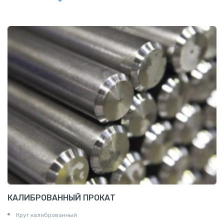
Заглушки
Ниппели
Соединение «американка»
Штуцеры
Сгоны
Удлинители для труб
Крестовины
Контргайки
КАЛИБРОВАННЫЙ ПРОКАТ
Круг калиброванный