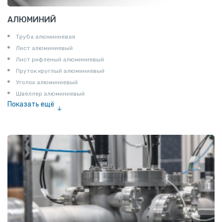
АЛЮМИНИЙ
Труба алюминиевая
Лист алюминиевый
Лист рифленый алюминиевый
Пруток круглый алюминиевый
Уголок алюминиевый
Швеллер алюминиевый
Показать ещё
Лента алюминиевая
Проволока алюминиевая
Шина электротехническая
Алюминиевая плита
Z профиль алюминиевый
Т профиль алюминиевый
Пруток квадратный алюминиевый
Полоса алюминиевая
Пруток шестигранный алюминиевый