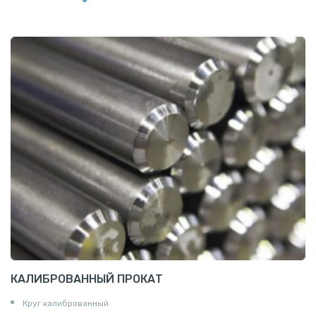
Заглушки
Ниппели
Соединение «американка»
Штуцеры
Сгоны
Удлинители для труб
Крестовины
Контргайки
КАЛИБРОВАННЫЙ ПРОКАТ
Круг калиброванный