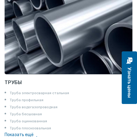
Полукруг
Шпунт Ларсена
ТРУБЫ
Труба электросварная стальная
Труба профильная
Труба водогазопроводная
Труба бесшовная
Труба оцинкованная
Труба плоскоовальная
Показать ещё