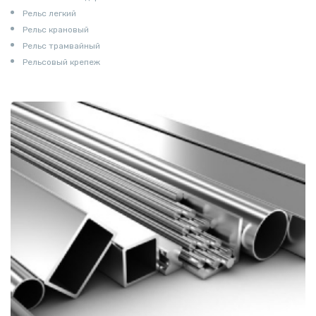
Рельс легкий
Рельс крановый
Рельс трамвайный
Рельсовый крепеж