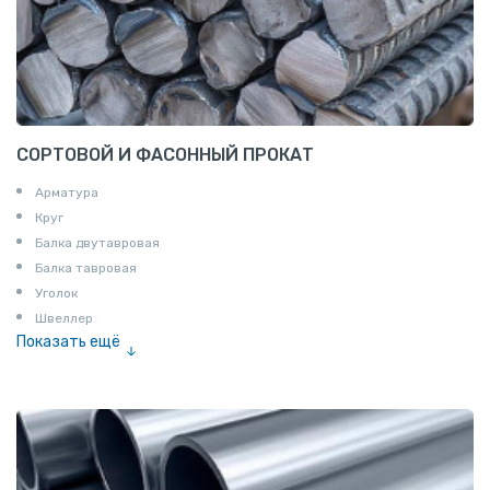
СОРТОВОЙ И ФАСОННЫЙ ПРОКАТ
Арматура
Круг
Балка двутавровая
Балка тавровая
Уголок
Швеллер
Показать ещё
Полоса
Квадрат
Катанка
Шестигранник
Полособульб