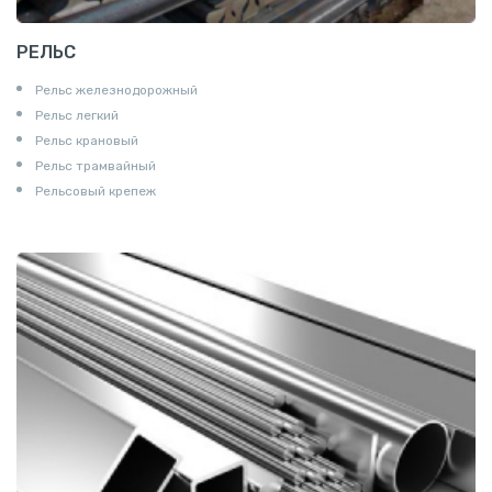
РЕЛЬС
Рельс железнодорожный
Рельс легкий
Рельс крановый
Рельс трамвайный
Рельсовый крепеж