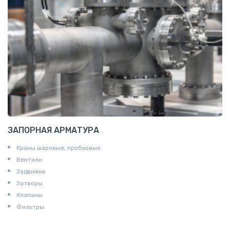
Пруток квадратный алюминиевый
Полоса алюминиевая
Пруток шестигранный алюминиевый
ЗАПОРНАЯ АРМАТУРА
Краны шаровые, пробковые
Вентили
Задвижки
Затворы
Клапаны
Фильтры