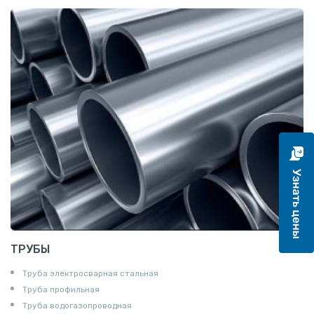
Катанка
Шестигранник
Полособульб
Полукруг
Шпунт Ларсена
ТРУБЫ
Труба электросварная стальная
Труба профильная
Труба водогазопроводная