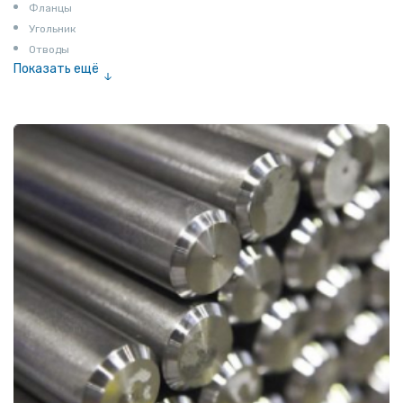
Фланцы
Угольник
Отводы
Показать ещё
Заглушки
Ниппели
Соединение «американка»
Штуцеры
Сгоны
Удлинители для труб
Крестовины
Контргайки