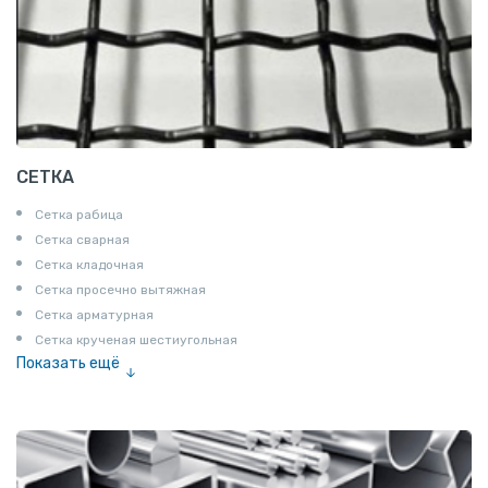
СЕТКА
Сетка рабица
Сетка сварная
Сетка кладочная
Сетка просечно вытяжная
Сетка арматурная
Сетка крученая шестиугольная
Показать ещё
Сетка тканая
Сетка канилированная