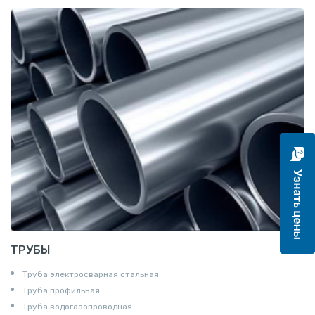
Катанка
Шестигранник
Полособульб
Полукруг
Шпунт Ларсена
ТРУБЫ
Труба электросварная стальная
Труба профильная
Труба водогазопроводная