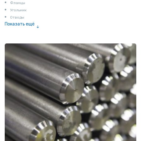
Фланцы
Угольник
Отводы
Показать ещё
Заглушки
Ниппели
Соединение «американка»
Штуцеры
Сгоны
Удлинители для труб
Крестовины
Контргайки