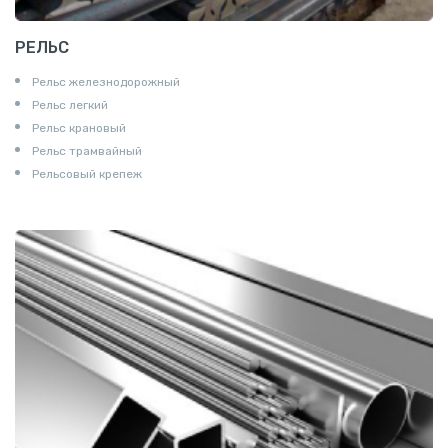
РЕЛЬС
Рельс железнодорожный
Рельс легкий
Рельс крановый
Рельс трамвайный
Рельсовый крепеж