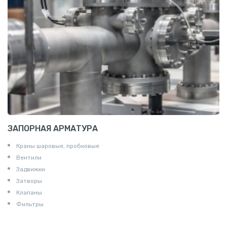
Пруток квадратный алюминиевый
Полоса алюминиевая
Пруток шестигранный алюминиевый
ЗАПОРНАЯ АРМАТУРА
Краны шаровые, пробковые
Вентили
Задвижки
Затворы
Клапаны
Фильтры