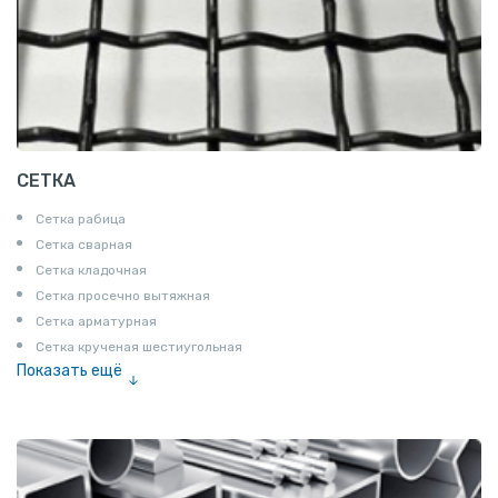
СЕТКА
Сетка рабица
Сетка сварная
Сетка кладочная
Сетка просечно вытяжная
Сетка арматурная
Сетка крученая шестиугольная
Показать ещё
Сетка тканая
Сетка канилированная