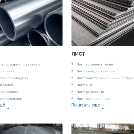
ЛИСТ
ктросварная стальная
Лист горячекатаный
офильная
Лист холоднокатаный
огазопроводная
Лист конструкционный и легир
сшовная
Лист ПВЛ
нкованная
Лист рифленый
скоовальная
Лист оцинкованный
ещё
Показать ещё
алированная
Рулон
Профнастил и металлочерепица