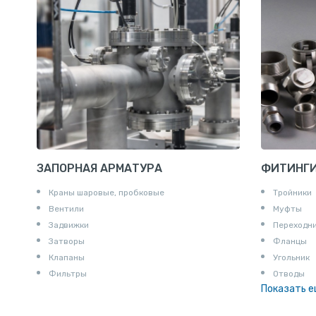
ЗАПОРНАЯ АРМАТУРА
ФИТИНГ
Краны шаровые, пробковые
Тройники
Вентили
Муфты
Задвижки
Переходн
Затворы
Фланцы
Клапаны
Угольник
Фильтры
Отводы
Показать 
Заглушки