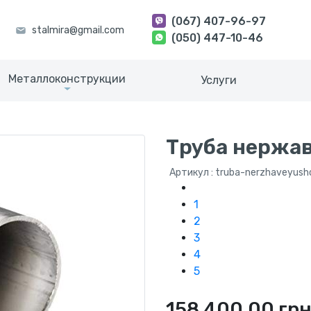
(067) 407-96-97
(050) 447-10-46
Металлоконструкции
Услуги
Труба нержав
Артикул : truba-nerzhaveyus
1
2
3
4
5
158 400.00 гр