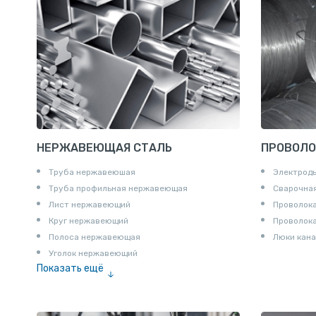
Полособульб
Полукруг
Шпунт Ларсена
НЕРЖАВЕЮЩАЯ СТАЛЬ
ПРОВОЛО
Труба нержавеюшая
Электрод
Труба профильная нержавеющая
Сварочная
Лист нержавеющий
Проволока
Круг нержавеющий
Проволок
Полоса нержавеющая
Люки кана
Уголок нержавеющий
Показать ещё
Шестигранник нержавеющий
Штрипс нержавеющий