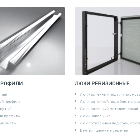
е «американка»
и для труб
ны
и
ПРОФИЛИ
ЛЮКИ РЕВИЗИОННЫЕ
утый
Люк настенный под плитку, моз
ый профиль
Люк настенный под обои, покра
гнутый
Люк настенный металлический
ый профиль
Люки напольные
ые листы
Люк потолочный под обои, покр
Вентиляционные решетки