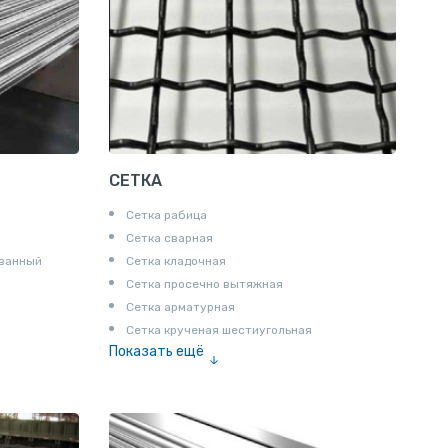
СЕТКА
Сетка рабица
Сетка сварная
ованный
Сетка кладочная
Сетка просечно вытяжная
Сетка арматурная
Сетка крученая шестиугольная
Показать ещё
Сетка тканая
Сетка канилированная