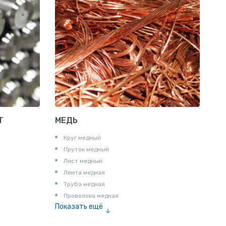
Шина электротехническая
Алюминиевая плита
Z профиль алюминиевый
Т профиль алюминиевый
Пруток квадратный алюминиевый
Полоса алюминиевая
Пруток шестигранный алюминиевый
Т
МЕДЬ
Круг медный
Пруток медный
Лист медный
Лента медная
Труба медная
Проволока медная
Показать ещё
Шина медная