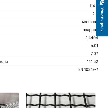
114.3
2.6
матовая
сварная
1,4404
6.01
7.07
е, м
141.52
EN 10217-7