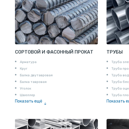
СОРТОВОЙ И ФАСОННЫЙ ПРОКАТ
ТРУБЫ
Арматура
Труба эле
Круг
Труба пр
Балка двутавровая
Труба вод
Балка тавровая
Труба бе
Уголок
Труба оци
Швеллер
Труба пло
Показать ещё
Показать 
Полоса
Труба эм
Квадрат
Катанка
Шестигранник