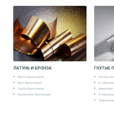
Ниппели
Соединени
Штуцеры
Сгоны
Удлинител
Крестови
Контргайк
ЛАТУНЬ И БРОНЗА
ГНУТЫЕ 
Лента бронзовая
Уголок гн
Круг бронзовый
С-образн
Труба бронзовая
Швеллер 
Проволока бронзовая
Z-образн
Траншейн