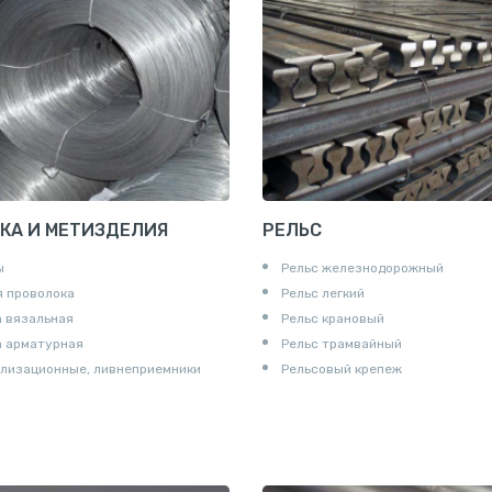
КА И МЕТИЗДЕЛИЯ
РЕЛЬС
ы
Рельс железнодорожный
 проволока
Рельс легкий
 вязальная
Рельс крановый
а арматурная
Рельс трамвайный
лизационные, ливнеприемники
Рельсовый крепеж