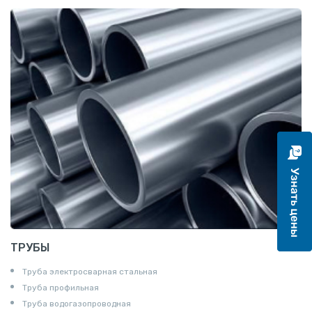
Катанка
Шестигранник
Полособульб
Полукруг
Шпунт Ларсена
ТРУБЫ
Труба электросварная стальная
Труба профильная
Труба водогазопроводная