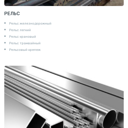
РЕЛЬС
Рельс железнодорожный
Рельс легкий
Рельс крановый
Рельс трамвайный
Рельсовый крепеж