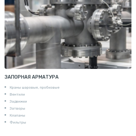
Пруток квадратный алюминиевый
Полоса алюминиевая
Пруток шестигранный алюминиевый
ЗАПОРНАЯ АРМАТУРА
Краны шаровые, пробковые
Вентили
Задвижки
Затворы
Клапаны
Фильтры