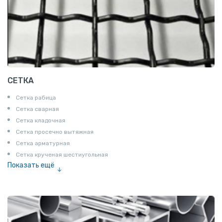
СЕТКА
Сетка рабица
Сетка сварная
Сетка кладочная
Сетка просечно вытяжная
Сетка арматурная
Сетка крученая шестиугольная
Показать ещё
Сетка тканая
Сетка канилированная