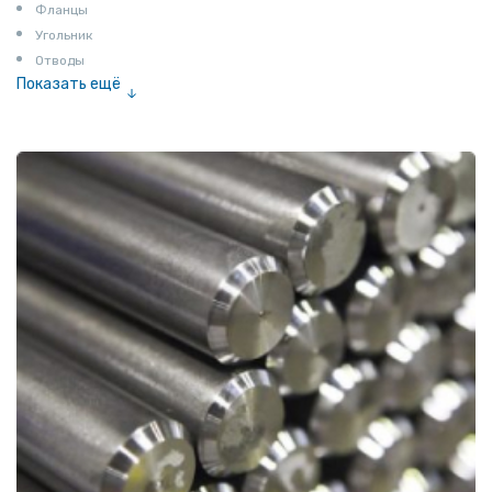
Фланцы
Угольник
Отводы
Показать ещё
Заглушки
Ниппели
Соединение «американка»
Штуцеры
Сгоны
Удлинители для труб
Крестовины
Контргайки