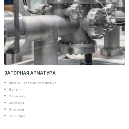
Пруток квадратный алюминиевый
Полоса алюминиевая
Пруток шестигранный алюминиевый
ЗАПОРНАЯ АРМАТУРА
Краны шаровые, пробковые
Вентили
Задвижки
Затворы
Клапаны
Фильтры