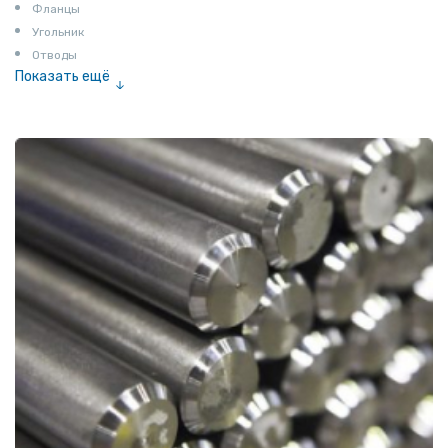
Фланцы
Угольник
Отводы
Показать ещё
Заглушки
Ниппели
Соединение «американка»
Штуцеры
Сгоны
Удлинители для труб
Крестовины
Контргайки