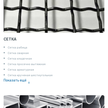
СЕТКА
Сетка рабица
Сетка сварная
Сетка кладочная
Сетка просечно вытяжная
Сетка арматурная
Сетка крученая шестиугольная
Показать ещё
Сетка тканая
Сетка канилированная