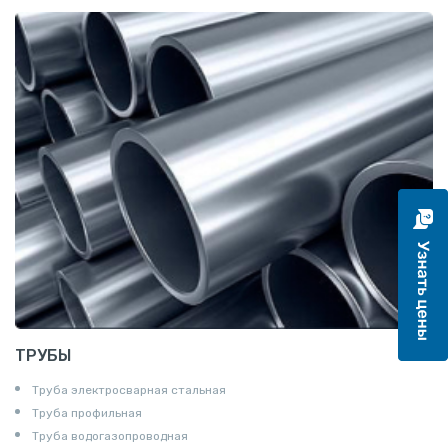
Катанка
Шестигранник
Полособульб
Полукруг
Шпунт Ларсена
ТРУБЫ
Труба электросварная стальная
Труба профильная
Труба водогазопроводная