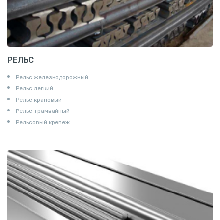
РЕЛЬС
Рельс железнодорожный
Рельс легкий
Рельс крановый
Рельс трамвайный
Рельсовый крепеж