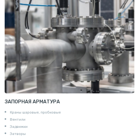
Алюминиевая плита
Z профиль алюминиевый
Т профиль алюминиевый
Пруток квадратный алюминиевый
Полоса алюминиевая
Пруток шестигранный алюминиевый
ЗАПОРНАЯ АРМАТУРА
Краны шаровые, пробковые
Вентили
Задвижки
Затворы