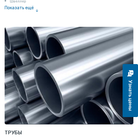
Швеллер
Показать ещё
Полоса
Квадрат
Катанка
Шестигранник
Полособульб
Полукруг
Шпунт Ларсена
ТРУБЫ