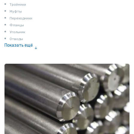
Тройники
Муфты
Переходники
Фланцы
Угольник
Отводы
Показать ещё
Заглушки
Ниппели
Соединение «американка»
Штуцеры
Сгоны
Удлинители для труб
Крестовины
Контргайки