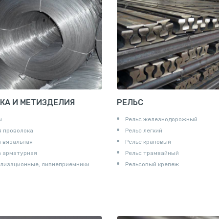
КА И МЕТИЗДЕЛИЯ
РЕЛЬС
ы
Рельс железнодорожный
 проволока
Рельс легкий
 вязальная
Рельс крановый
а арматурная
Рельс трамвайный
лизационные, ливнеприемники
Рельсовый крепеж