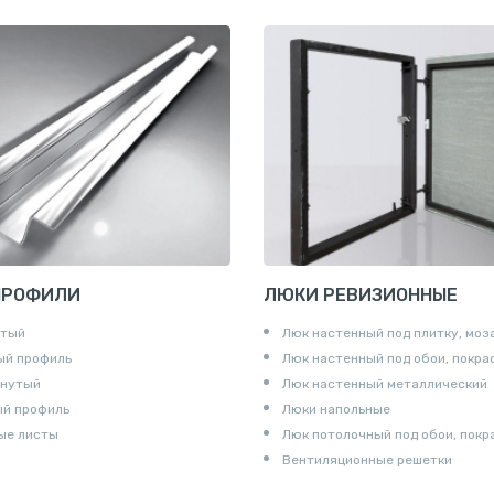
е «американка»
и для труб
ны
и
ПРОФИЛИ
ЛЮКИ РЕВИЗИОННЫЕ
утый
Люк настенный под плитку, моз
ый профиль
Люк настенный под обои, покра
гнутый
Люк настенный металлический
ый профиль
Люки напольные
ые листы
Люк потолочный под обои, покр
Вентиляционные решетки