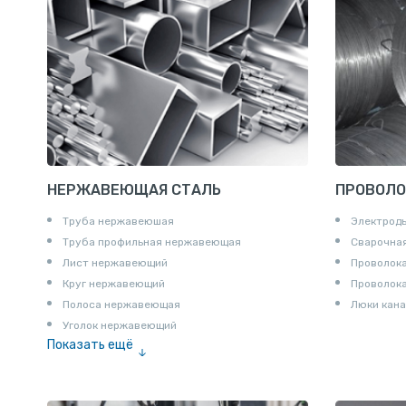
Полособульб
Полукруг
Шпунт Ларсена
НЕРЖАВЕЮЩАЯ СТАЛЬ
ПРОВОЛО
Труба нержавеюшая
Электрод
Труба профильная нержавеющая
Сварочная
Лист нержавеющий
Проволока
Круг нержавеющий
Проволок
Полоса нержавеющая
Люки кана
Уголок нержавеющий
Показать ещё
Шестигранник нержавеющий
Штрипс нержавеющий