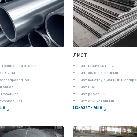
ЛИСТ
ктросварная стальная
Лист горячекатаный
офильная
Лист холоднокатаный
огазопроводная
Лист конструкционный и легир
сшовная
Лист ПВЛ
нкованная
Лист рифленый
скоовальная
Лист оцинкованный
ещё
Показать ещё
алированная
Рулон
Профнастил и металлочерепица