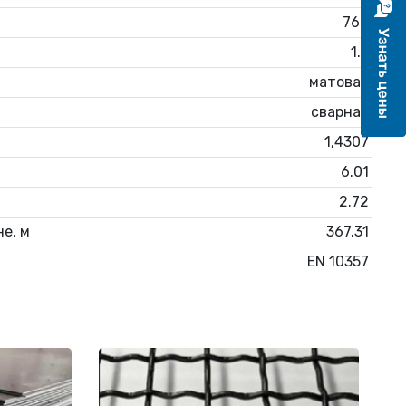
76.1
1.5
матовая
сварная
1,4307
6.01
2.72
е, м
367.31
EN 10357