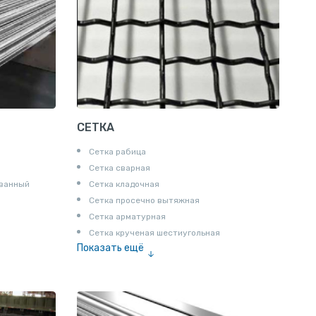
СЕТКА
Сетка рабица
Сетка сварная
ованный
Сетка кладочная
Сетка просечно вытяжная
Сетка арматурная
Сетка крученая шестиугольная
Показать ещё
Сетка тканая
Сетка канилированная