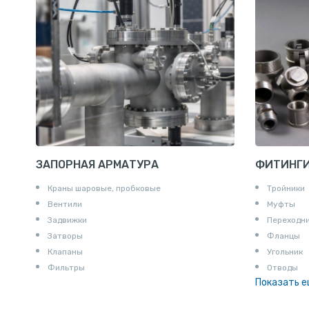
ЗАПОРНАЯ АРМАТУРА
ФИТИНГ
Краны шаровые, пробковые
Тройники
Вентили
Муфты
Задвижки
Переходн
Затворы
Фланцы
Клапаны
Угольник
Фильтры
Отводы
Показать 
Заглушки