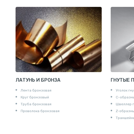
Ниппели
Соединени
Штуцеры
Сгоны
Удлинител
Крестови
Контргайк
ЛАТУНЬ И БРОНЗА
ГНУТЫЕ 
Лента бронзовая
Уголок гн
Круг бронзовый
С-образн
Труба бронзовая
Швеллер 
Проволока бронзовая
Z-образн
Траншейн