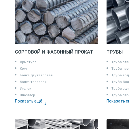
СОРТОВОЙ И ФАСОННЫЙ ПРОКАТ
ТРУБЫ
Арматура
Труба эле
Круг
Труба пр
Балка двутавровая
Труба вод
Балка тавровая
Труба бе
Уголок
Труба оци
Швеллер
Труба пло
Показать ещё
Показать 
Полоса
Труба эм
Квадрат
Катанка
Шестигранник