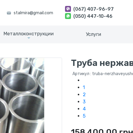
(067) 407-96-97
(050) 447-10-46
Металлоконструкции
Услуги
Труба нержав
Артикул : truba-nerzhaveyus
1
2
3
4
5
158 400.00 гр