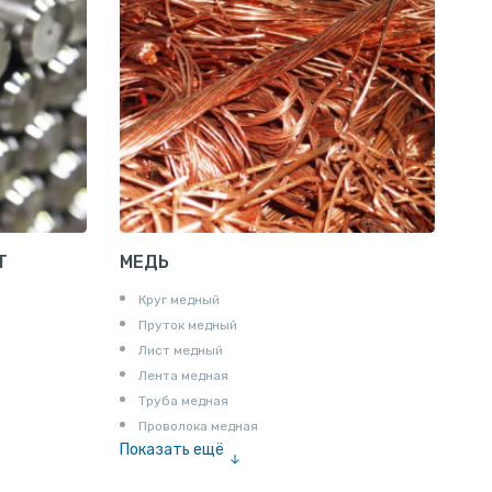
Шина электротехническая
Алюминиевая плита
Z профиль алюминиевый
Т профиль алюминиевый
Пруток квадратный алюминиевый
Полоса алюминиевая
Пруток шестигранный алюминиевый
Т
МЕДЬ
Круг медный
Пруток медный
Лист медный
Лента медная
Труба медная
Проволока медная
Показать ещё
Шина медная