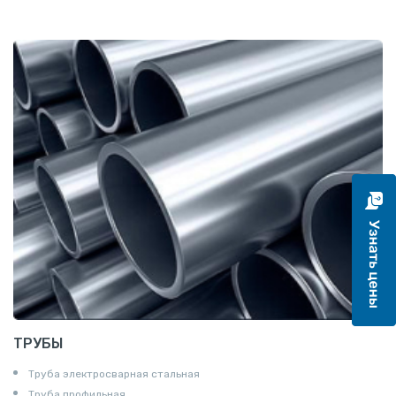
Полоса
Квадрат
Катанка
Шестигранник
Полособульб
Полукруг
Шпунт Ларсена
ТРУБЫ
Труба электросварная стальная
Труба профильная