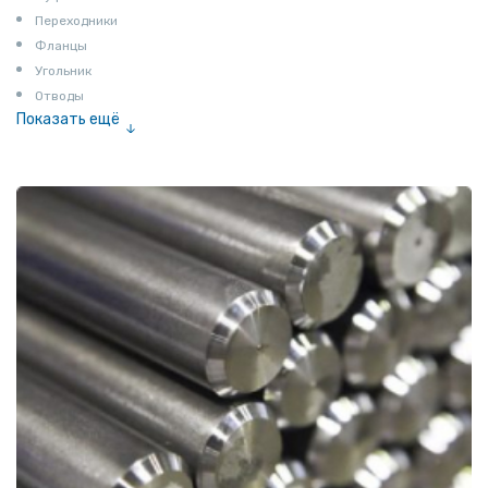
Переходники
Фланцы
Угольник
Отводы
Показать ещё
Заглушки
Ниппели
Соединение «американка»
Штуцеры
Сгоны
Удлинители для труб
Крестовины
Контргайки