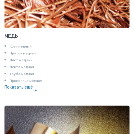
МЕДЬ
Круг медный
Пруток медный
Лист медный
Лента медная
Труба медная
Проволока медная
Показать ещё
Шина медная