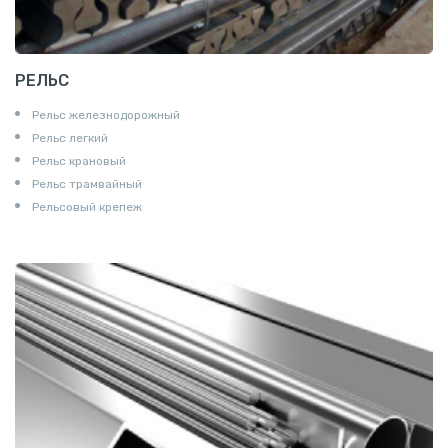
РЕЛЬС
Рельс железнодорожный
Рельс легкий
Рельс крановый
Рельс трамвайный
Рельсовый крепеж