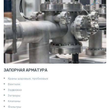
Т профиль алюминиевый
Пруток квадратный алюминиевый
Полоса алюминиевая
Пруток шестигранный алюминиевый
ЗАПОРНАЯ АРМАТУРА
Краны шаровые, пробковые
Вентили
Задвижки
Затворы
Клапаны
Фильтры