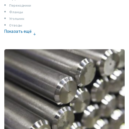
Переходники
Фланцы
Угольник
Отводы
Показать ещё
Заглушки
Ниппели
Соединение «американка»
Штуцеры
Сгоны
Удлинители для труб
Крестовины
Контргайки