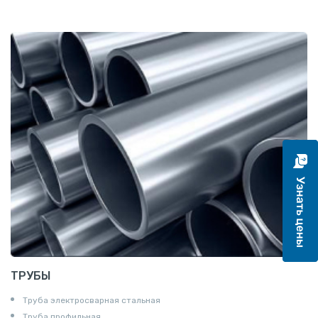
Полоса
Квадрат
Катанка
Шестигранник
Полособульб
Полукруг
Шпунт Ларсена
ТРУБЫ
Труба электросварная стальная
Труба профильная