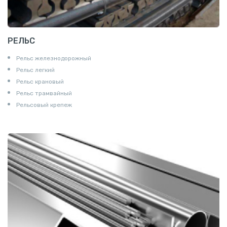
РЕЛЬС
Рельс железнодорожный
Рельс легкий
Рельс крановый
Рельс трамвайный
Рельсовый крепеж