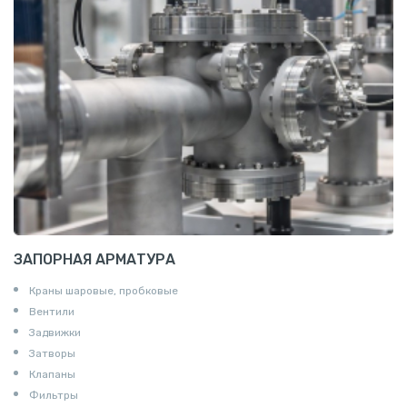
Т профиль алюминиевый
Пруток квадратный алюминиевый
Полоса алюминиевая
Пруток шестигранный алюминиевый
ЗАПОРНАЯ АРМАТУРА
Краны шаровые, пробковые
Вентили
Задвижки
Затворы
Клапаны
Фильтры