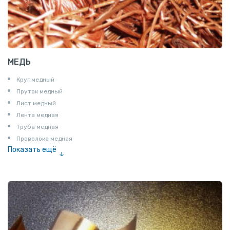
МЕДЬ
Круг медный
Пруток медный
Лист медный
Лента медная
Труба медная
Проволока медная
Показать ещё
Шина медная