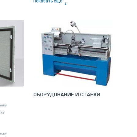
Показать ещё
Шина медная
ОБОРУДОВАНИЕ И СТАНКИ
аику
ску
аску