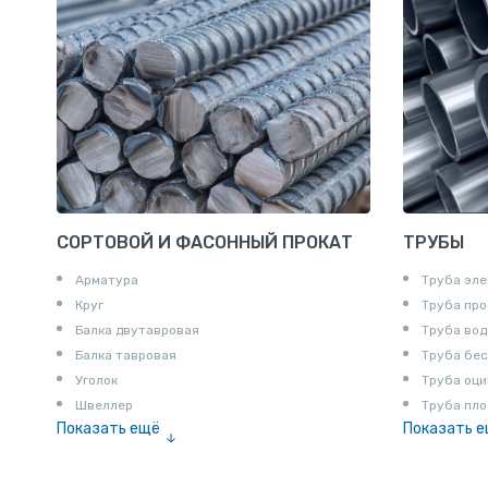
СОРТОВОЙ И ФАСОННЫЙ ПРОКАТ
ТРУБЫ
Арматура
Труба эле
Круг
Труба пр
Балка двутавровая
Труба вод
Балка тавровая
Труба бе
Уголок
Труба оци
Швеллер
Труба пло
Показать ещё
Показать 
Полоса
Труба эм
Квадрат