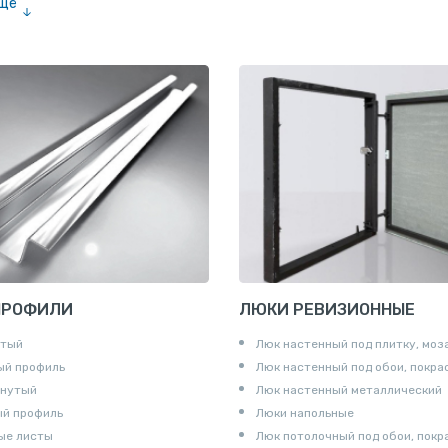
ещё
е «американка»
и для труб
ны
и
ПРОФИЛИ
ЛЮКИ РЕВИЗИОННЫЕ
утый
Люк настенный под плитку, моз
ый профиль
Люк настенный под обои, покра
гнутый
Люк настенный металлический
ый профиль
Люки напольные
ые листы
Люк потолочный под обои, покр