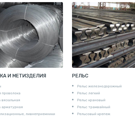
КА И МЕТИЗДЕЛИЯ
РЕЛЬС
ы
Рельс железнодорожный
 проволока
Рельс легкий
 вязальная
Рельс крановый
а арматурная
Рельс трамвайный
лизационные, ливнеприемники
Рельсовый крепеж