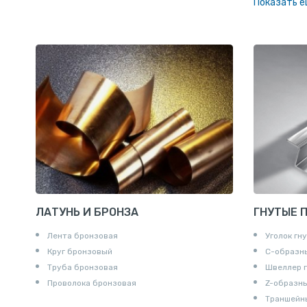
Показать 
Заглушки
Ниппели
Соединени
Штуцеры
Сгоны
Удлинител
Крестови
Контргайк
ЛАТУНЬ И БРОНЗА
ГНУТЫЕ 
Лента бронзовая
Уголок гн
Круг бронзовый
С-образн
Труба бронзовая
Швеллер 
Проволока бронзовая
Z-образн
Траншейн