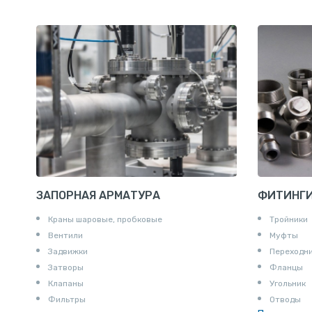
Штрипс нержавеющий
ЗАПОРНАЯ АРМАТУРА
ФИТИНГ
Краны шаровые, пробковые
Тройники
Вентили
Муфты
Задвижки
Переходн
Затворы
Фланцы
Клапаны
Угольник
Фильтры
Отводы