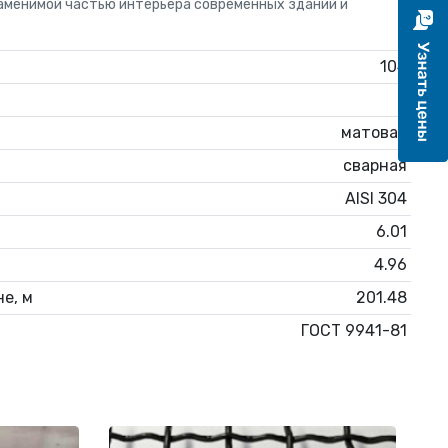
менимой частью интерьера современных зданий и
104
2
матовая
сварная
AISI 304
6.01
4.96
е, м
201.48
ГОСТ 9941-81