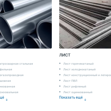
ЛИСТ
ктросварная стальная
Лист горячекатаный
офильная
Лист холоднокатаный
огазопроводная
Лист конструкционный и легир
сшовная
Лист ПВЛ
нкованная
Лист рифленый
скоовальная
Лист оцинкованный
ещё
Показать ещё
алированная
Рулон
Профнастил и металлочерепица