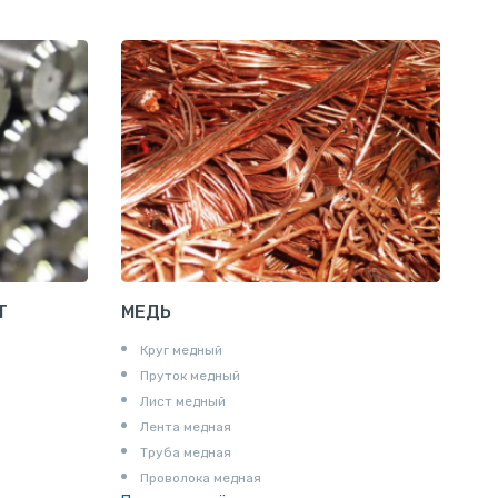
Проволока алюминиевая
Шина электротехническая
Алюминиевая плита
Z профиль алюминиевый
Т профиль алюминиевый
Пруток квадратный алюминиевый
Полоса алюминиевая
Пруток шестигранный алюминиевый
Т
МЕДЬ
Круг медный
Пруток медный
Лист медный
Лента медная
Труба медная
Проволока медная