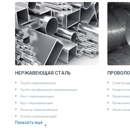
Катанка
Шестигранник
Полособульб
Полукруг
Шпунт Ларсена
НЕРЖАВЕЮЩАЯ СТАЛЬ
ПРОВОЛО
Труба нержавеюшая
Электрод
Труба профильная нержавеющая
Сварочная
Лист нержавеющий
Проволока
Круг нержавеющий
Проволок
Полоса нержавеющая
Люки кана
Уголок нержавеющий
Показать ещё
Шестигранник нержавеющий