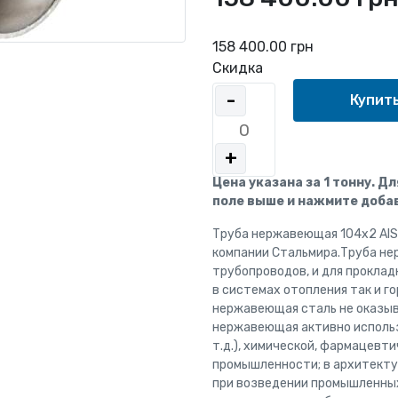
158 400.00 грн
Скидка
-
+
Цена указана за 1 тонну. Д
поле выше и нажмите добав
Труба нержавеющая 104x2 AISI
компании Стальмира.Труба не
трубопроводов, и для прокла
в системах отопления так и г
нержавеющая сталь не оказыв
нержавеющая активно использу
т.д.), химической, фармацевт
промышленности; в архитекту
при возведении промышленных