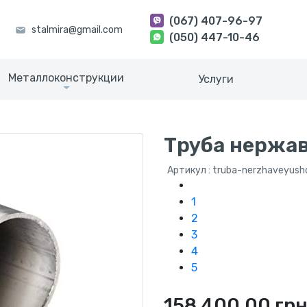
(067) 407-96-97
(050) 447-10-46
Металлоконструкции
Услуги
Труба нержав
Артикул : truba-nerzhaveyus
1
2
3
4
5
158 400.00 гр