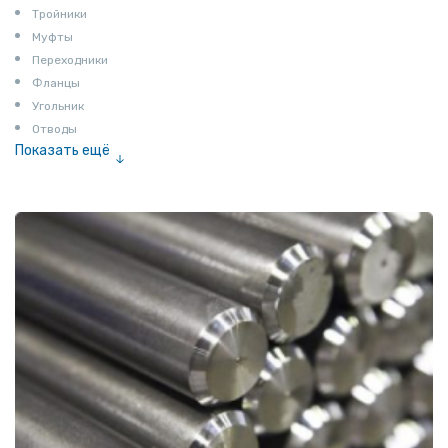
Тройники
Муфты
Переходники
Фланцы
Угольник
Отводы
Показать ещё
Заглушки
Ниппели
Соединение «американка»
Штуцеры
Сгоны
Удлинители для труб
Крестовины
Контргайки