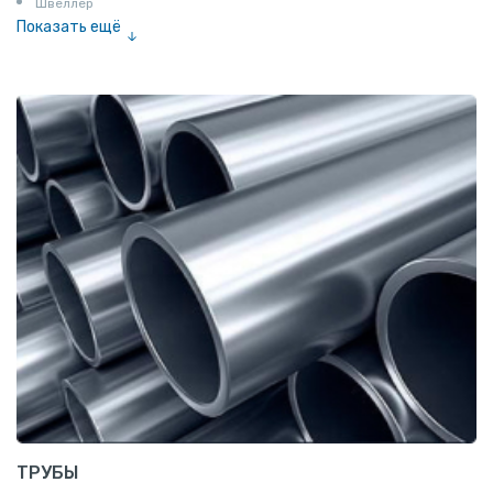
Швеллер
Показать ещё
Полоса
Квадрат
Катанка
Шестигранник
Полособульб
Полукруг
Шпунт Ларсена
ТРУБЫ