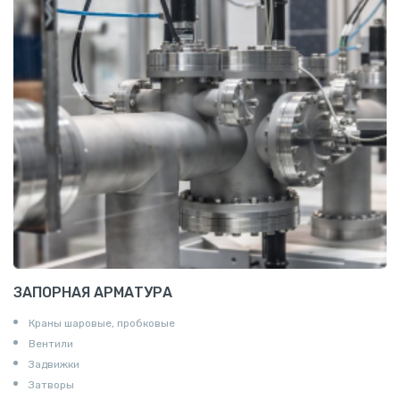
Алюминиевая плита
Z профиль алюминиевый
Т профиль алюминиевый
Пруток квадратный алюминиевый
Полоса алюминиевая
Пруток шестигранный алюминиевый
ЗАПОРНАЯ АРМАТУРА
Краны шаровые, пробковые
Вентили
Задвижки
Затворы