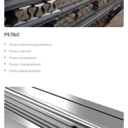
РЕЛЬС
Рельс железнодорожный
Рельс легкий
Рельс крановый
Рельс трамвайный
Рельсовый крепеж