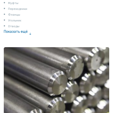
Муфты
Переходники
Фланцы
Угольник
Отводы
Показать ещё
Заглушки
Ниппели
Соединение «американка»
Штуцеры
Сгоны
Удлинители для труб
Крестовины
Контргайки