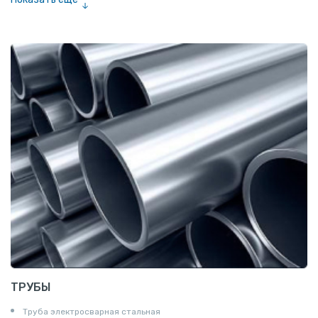
Полоса
Квадрат
Катанка
Шестигранник
Полособульб
Полукруг
Шпунт Ларсена
ТРУБЫ
Труба электросварная стальная