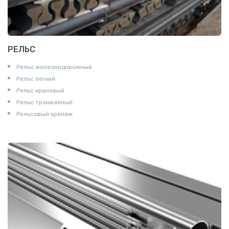
РЕЛЬС
Рельс железнодорожный
Рельс легкий
Рельс крановый
Рельс трамвайный
Рельсовый крепеж