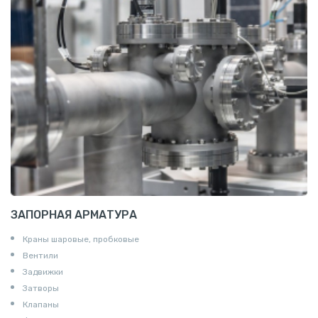
Z профиль алюминиевый
Т профиль алюминиевый
Пруток квадратный алюминиевый
Полоса алюминиевая
Пруток шестигранный алюминиевый
ЗАПОРНАЯ АРМАТУРА
Краны шаровые, пробковые
Вентили
Задвижки
Затворы
Клапаны