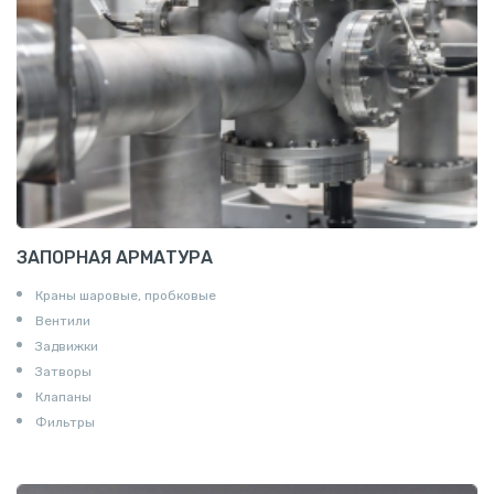
Полоса алюминиевая
Пруток шестигранный алюминиевый
ЗАПОРНАЯ АРМАТУРА
Краны шаровые, пробковые
Вентили
Задвижки
Затворы
Клапаны
Фильтры