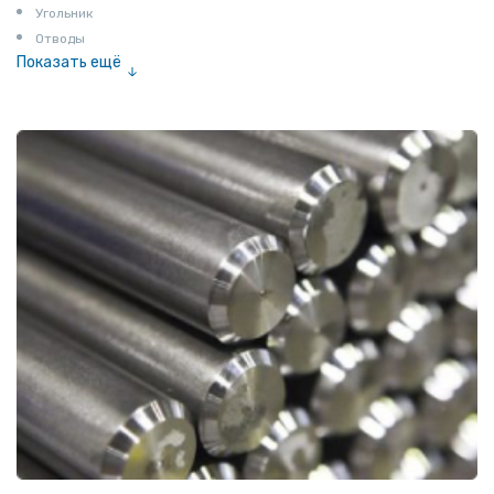
Угольник
Отводы
Показать ещё
Заглушки
Ниппели
Соединение «американка»
Штуцеры
Сгоны
Удлинители для труб
Крестовины
Контргайки