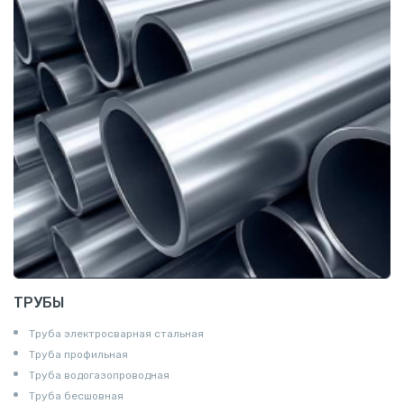
Катанка
Шестигранник
Полособульб
Полукруг
Шпунт Ларсена
ТРУБЫ
Труба электросварная стальная
Труба профильная
Труба водогазопроводная
Труба бесшовная