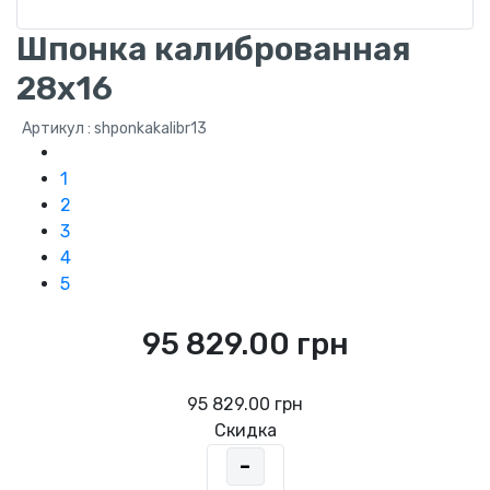
Шпонка калиброванная
28x16
Артикул : shponkakalibr13
1
2
3
4
5
95 829.00 грн
95 829.00 грн
Скидка
-