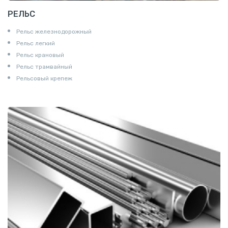
РЕЛЬС
Рельс железнодорожный
Рельс легкий
Рельс крановый
Рельс трамвайный
Рельсовый крепеж