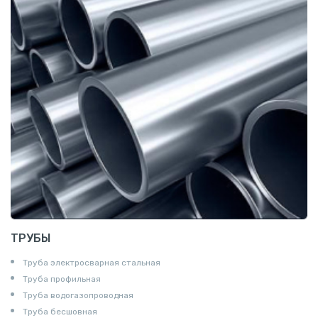
Катанка
Шестигранник
Полособульб
Полукруг
Шпунт Ларсена
ТРУБЫ
Труба электросварная стальная
Труба профильная
Труба водогазопроводная
Труба бесшовная