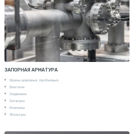
Полоса алюминиевая
Пруток шестигранный алюминиевый
ЗАПОРНАЯ АРМАТУРА
Краны шаровые, пробковые
Вентили
Задвижки
Затворы
Клапаны
Фильтры