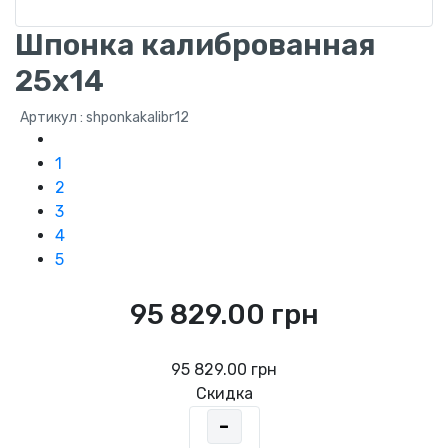
Шпонка калиброванная
25x14
Артикул : shponkakalibr12
1
2
3
4
5
95 829.00 грн
95 829.00 грн
Скидка
-