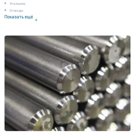
Угольник
Отводы
Показать ещё
Заглушки
Ниппели
Соединение «американка»
Штуцеры
Сгоны
Удлинители для труб
Крестовины
Контргайки