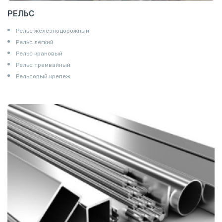
РЕЛЬС
Рельс железнодорожный
Рельс легкий
Рельс крановый
Рельс трамвайный
Рельсовый крепеж