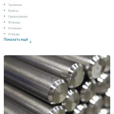
Тройники
Муфты
Переходники
Фланцы
Угольник
Отводы
Показать ещё
Заглушки
Ниппели
Соединение «американка»
Штуцеры
Сгоны
Удлинители для труб
Крестовины
Контргайки