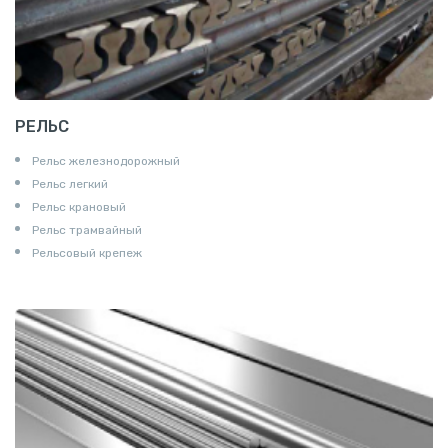
РЕЛЬС
Рельс железнодорожный
Рельс легкий
Рельс крановый
Рельс трамвайный
Рельсовый крепеж