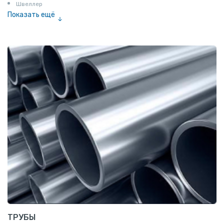
Швеллер
Показать ещё
Полоса
Квадрат
Катанка
Шестигранник
Полособульб
Полукруг
Шпунт Ларсена
ТРУБЫ