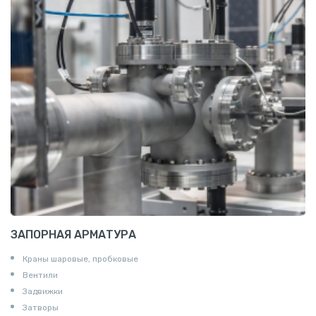
Алюминиевая плита
Z профиль алюминиевый
Т профиль алюминиевый
Пруток квадратный алюминиевый
Полоса алюминиевая
Пруток шестигранный алюминиевый
ЗАПОРНАЯ АРМАТУРА
Краны шаровые, пробковые
Вентили
Задвижки
Затворы