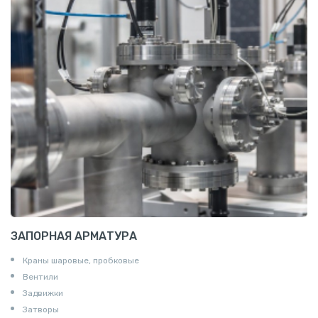
Алюминиевая плита
Z профиль алюминиевый
Т профиль алюминиевый
Пруток квадратный алюминиевый
Полоса алюминиевая
Пруток шестигранный алюминиевый
ЗАПОРНАЯ АРМАТУРА
Краны шаровые, пробковые
Вентили
Задвижки
Затворы