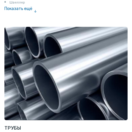
Швеллер
Показать ещё
Полоса
Квадрат
Катанка
Шестигранник
Полособульб
Полукруг
Шпунт Ларсена
ТРУБЫ