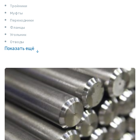
Тройники
Муфты
Переходники
Фланцы
Угольник
Отводы
Показать ещё
Заглушки
Ниппели
Соединение «американка»
Штуцеры
Сгоны
Удлинители для труб
Крестовины
Контргайки