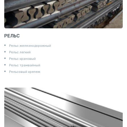
РЕЛЬС
Рельс железнодорожный
Рельс легкий
Рельс крановый
Рельс трамвайный
Рельсовый крепеж