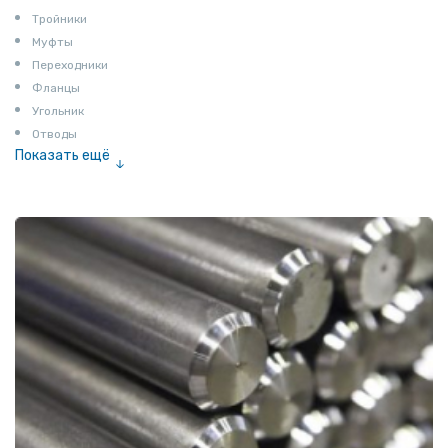
Тройники
Муфты
Переходники
Фланцы
Угольник
Отводы
Показать ещё
Заглушки
Ниппели
Соединение «американка»
Штуцеры
Сгоны
Удлинители для труб
Крестовины
Контргайки