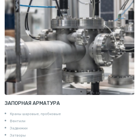
Алюминиевая плита
Z профиль алюминиевый
Т профиль алюминиевый
Пруток квадратный алюминиевый
Полоса алюминиевая
Пруток шестигранный алюминиевый
ЗАПОРНАЯ АРМАТУРА
Краны шаровые, пробковые
Вентили
Задвижки
Затворы