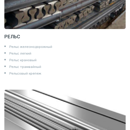
РЕЛЬС
Рельс железнодорожный
Рельс легкий
Рельс крановый
Рельс трамвайный
Рельсовый крепеж