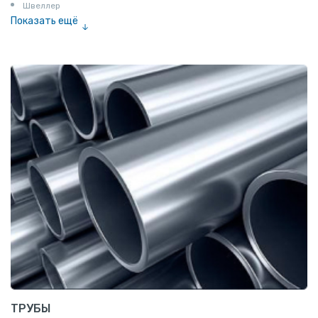
Швеллер
Показать ещё
Полоса
Квадрат
Катанка
Шестигранник
Полособульб
Полукруг
Шпунт Ларсена
ТРУБЫ