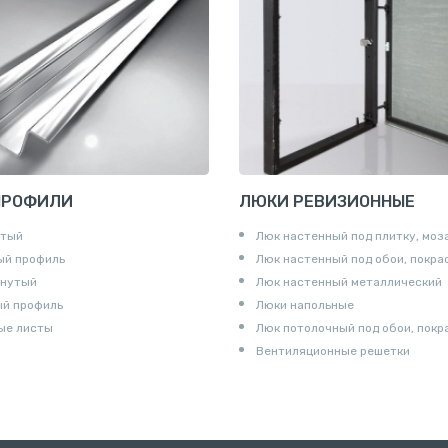
и для труб
ны
и
ПРОФИЛИ
ЛЮКИ РЕВИЗИОННЫЕ
утый
Люк настенный под плитку, моз
ый профиль
Люк настенный под обои, покра
гнутый
Люк настенный металлический
ый профиль
Люки напольные
ые листы
Люк потолочный под обои, покр
Вентиляционные решетки