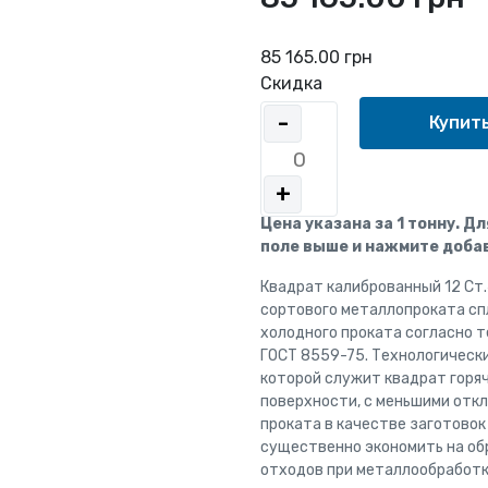
85 165.00 грн
Скидка
-
+
Цена указана за 1 тонну. Д
поле выше и нажмите добав
Квадрат калиброванный 12 Ст
сортового металлопроката сп
холодного проката согласно 
ГОСТ 8559-75. Технологическ
которой служит квадрат горя
поверхности, с меньшими отк
проката в качестве заготово
существенно экономить на об
отходов при металлообработк