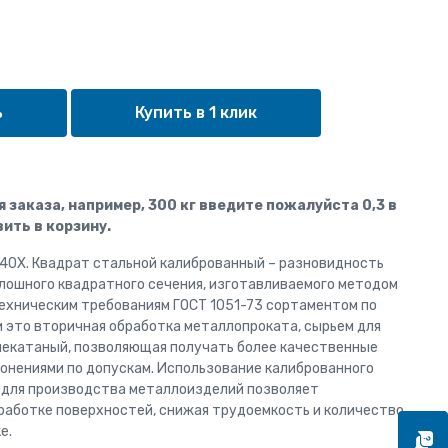
Купить в 1 клик
ля заказа, например, 300 кг введите пожалуйста 0,3 в
ить в корзину.
.40Х. Квадрат стальной калиброванный – разновидность
лошного квадратного сечения, изготавливаемого методом
техническим требованиям ГОСТ 1051-73 сортаментом по
и это вторичная обработка металлопроката, сырьем для
чекатаный, позволяющая получать более качественные
лонениями по допускам. Использование калиброванного
к для производства металлоизделий позволяет
работке поверхностей, снижая трудоемкость и количество
е.