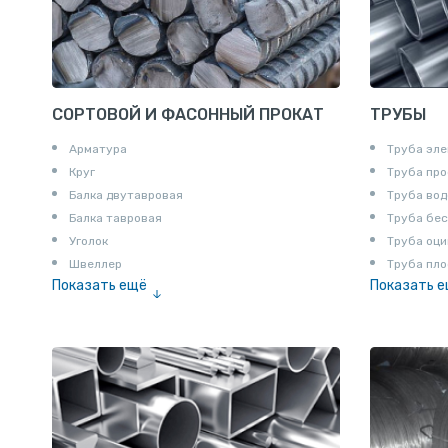
СОРТОВОЙ И ФАСОННЫЙ ПРОКАТ
ТРУБЫ
Арматура
Труба эле
Круг
Труба пр
Балка двутавровая
Труба вод
Балка тавровая
Труба бе
Уголок
Труба оци
Швеллер
Труба пло
Показать ещё
Показать 
Полоса
Труба эм
Квадрат
Катанка
Шестигранник
Полособульб
Полукруг