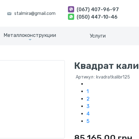
(067) 407-96-97
(050) 447-10-46
Металлоконструкции
Услуги
Квадрат кали
Артикул : kvadratkalibr125
1
2
3
4
5
85 165.00 грн