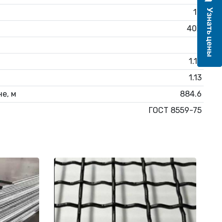
12
40Х
3
1.13
1.13
е, м
884.6
ГОСТ 8559-75