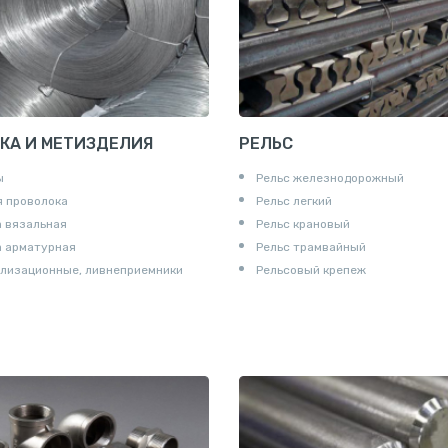
КА И МЕТИЗДЕЛИЯ
РЕЛЬС
ы
Рельс железнодорожный
 проволока
Рельс легкий
 вязальная
Рельс крановый
а арматурная
Рельс трамвайный
лизационные, ливнеприемники
Рельсовый крепеж