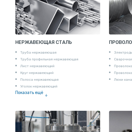
Шпунт Ларсена
НЕРЖАВЕЮЩАЯ СТАЛЬ
ПРОВОЛО
Труба нержавеюшая
Электрод
Труба профильная нержавеющая
Сварочная
Лист нержавеющий
Проволока
Круг нержавеющий
Проволок
Полоса нержавеющая
Люки кана
Уголок нержавеющий
Показать ещё
Шестигранник нержавеющий
Штрипс нержавеющий