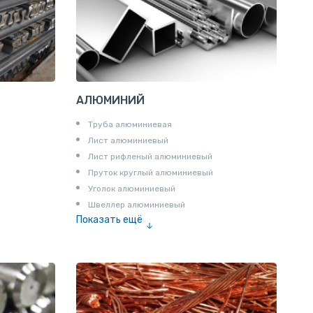
АЛЮМИНИЙ
Труба алюминиевая
Лист алюминиевый
Лист рифленый алюминиевый
Пруток круглый алюминиевый
Уголок алюминиевый
Швеллер алюминиевый
Показать ещё
Лента алюминиевая
Проволока алюминиевая
Шина электротехническая
Алюминиевая плита
Z профиль алюминиевый