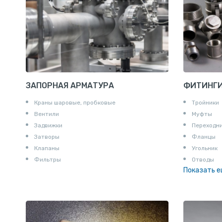
ЗАПОРНАЯ АРМАТУРА
ФИТИНГ
Краны шаровые, пробковые
Тройники
Вентили
Муфты
Задвижки
Переходн
Затворы
Фланцы
Клапаны
Угольник
Фильтры
Отводы
Показать 
Заглушки
Ниппели
Соединени
Штуцеры