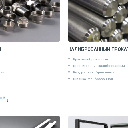
И
КАЛИБРОВАННЫЙ ПРОКА
Круг калиброванный
Шестигранник калиброванный
ики
Квадрат калиброванный
Шпонка калиброванная
ещё
е «американка»