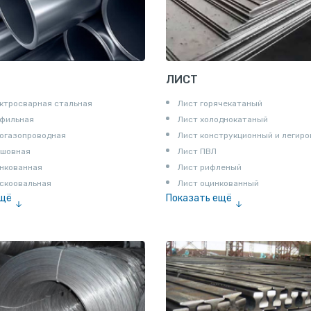
ЛИСТ
ктросварная стальная
Лист горячекатаный
офильная
Лист холоднокатаный
огазопроводная
Лист конструкционный и легир
сшовная
Лист ПВЛ
нкованная
Лист рифленый
скоовальная
Лист оцинкованный
ещё
Показать ещё
алированная
Рулон
Профнастил и металлочерепица