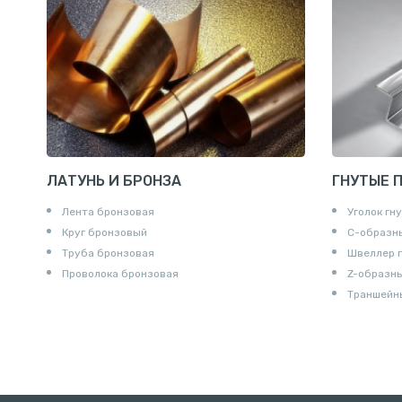
Сгоны
Удлинител
Крестови
Контргайк
ЛАТУНЬ И БРОНЗА
ГНУТЫЕ 
Лента бронзовая
Уголок гн
Круг бронзовый
С-образн
Труба бронзовая
Швеллер 
Проволока бронзовая
Z-образн
Траншейн