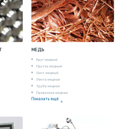
Т профиль алюминиевый
Пруток квадратный алюминиевый
Полоса алюминиевая
Пруток шестигранный алюминиевый
Т
МЕДЬ
Круг медный
Пруток медный
Лист медный
Лента медная
Труба медная
Проволока медная
Показать ещё
Шина медная