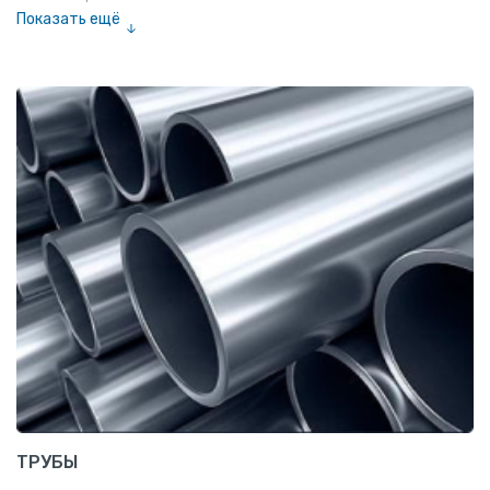
Показать ещё
Полоса
Квадрат
Катанка
Шестигранник
Полособульб
Полукруг
Шпунт Ларсена
ТРУБЫ