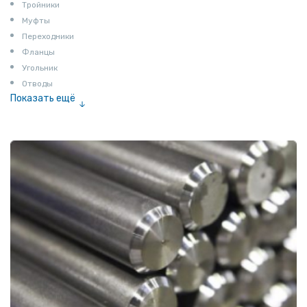
Тройники
Муфты
Переходники
Фланцы
Угольник
Отводы
Показать ещё
Заглушки
Ниппели
Соединение «американка»
Штуцеры
Сгоны
Удлинители для труб
Крестовины
Контргайки