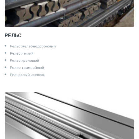
РЕЛЬС
Рельс железнодорожный
Рельс легкий
Рельс крановый
Рельс трамвайный
Рельсовый крепеж