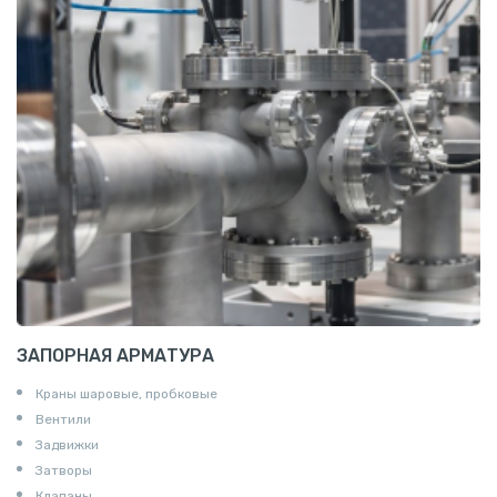
Алюминиевая плита
Z профиль алюминиевый
Т профиль алюминиевый
Пруток квадратный алюминиевый
Полоса алюминиевая
Пруток шестигранный алюминиевый
ЗАПОРНАЯ АРМАТУРА
Краны шаровые, пробковые
Вентили
Задвижки
Затворы
Клапаны