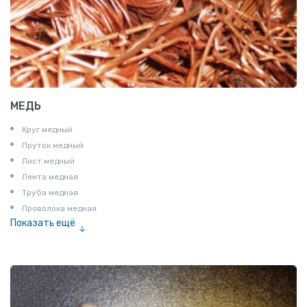
МЕДЬ
Круг медный
Пруток медный
Лист медный
Лента медная
Труба медная
Проволока медная
Показать ещё
Шина медная